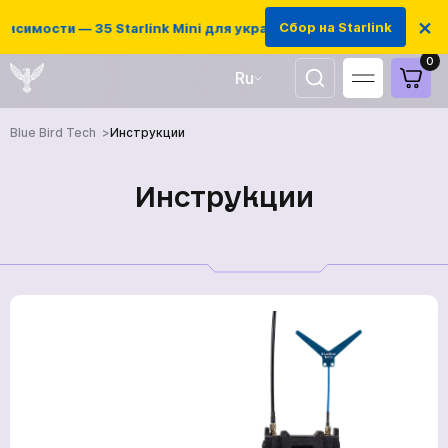
×
Сбор на Starlink
симости — 35 Starlink Mini для украинских защитников
0
Ru
UA
Blue Bird Tech
Инструкции
EN
Инструкции