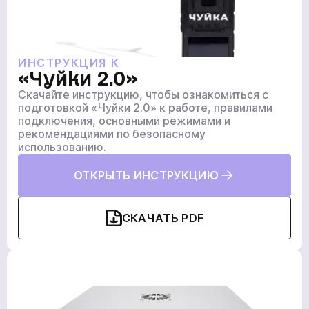
ГЛАВНАЯ
ПРОДУКЦИЯ
ИНСТРУКЦИЯ К
«Чуйки 2.0»
УСЛУГИ
Скачайте инструкцию, чтобы ознакомиться с
НОВОСТИ
подготовкой «Чуйки 2.0» к работе, правилами
подключения, основными режимами и
КОМПАНИИ
рекомендациями по безопасному
использованию.
ВАКАНСИИ
МЕРЧ
ОТКРЫТЬ ИНСТРУКЦИЮ
КОМПАНИИ
О НАС
СКАЧАТЬ PDF
КОНТАКТЫ
Академия