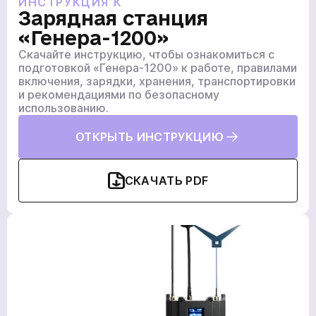
ИНСТРУКЦИЯ К
Зарядная станция
«Генера-1200»
кількох
Скачайте инструкцию, чтобы ознакомиться с
годин
подготовкой «Генера-1200» к работе, правилами
включения, зарядки, хранения, транспортировки
Чтобы не ждать, вы можете связаться с нами, нажав
и рекомендациями по безопасному
на кнопку телефона.
использованию.
+380
6
3
Показати номер
ОТКРЫТЬ ИНСТРУКЦИЮ
СКАЧАТЬ PDF
Ваша заявка прийнята
Ваш заказ принят
*
Ваша заявка принята
Ожидайте звонка. С вами свяжутся наши
Ожидайте звонка. С вами свяжутся наши
специалисты!
специалисты!
Ожидайте звонка. С вами свяжутся наши
специалисты!
Продолжить покупки
На главную