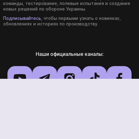
Youtube
Telegram
Instagram
Tik Tok
Facebook
Threads
LinkedIn
Есть вопросы или предложения
– мы всегда на связи.
Обсудим технические требования,
поможем
с выбором или создадим решение
под ваш запрос.
Telegram Bot для быстрого заказа
t.me/BlueBirdDronesBot
E-mail