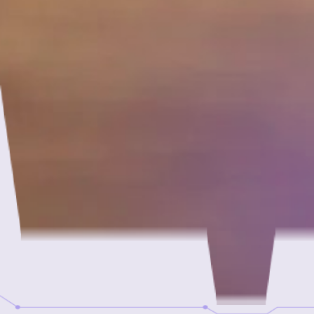
Просмотри открытые вакансии и
стань
частью комманды BlueBird Tech
Сбросить