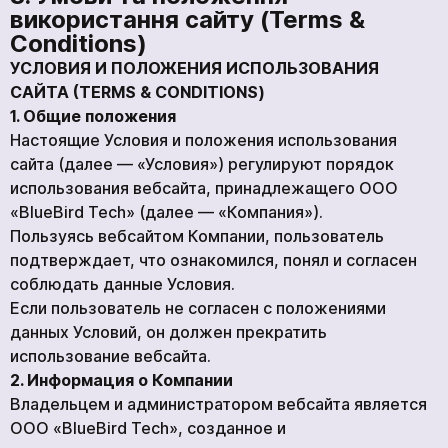
Ваша заявка принята
Ожидайте звонка. С вами свяжутся наши
Ожидайте звонка. С вами свяжутся наши
використання сайту (Terms &
специалисты!
специалисты!
Conditions)
Ожидайте звонка. С вами свяжутся наши
специалисты!
УСЛОВИЯ И ПОЛОЖЕНИЯ ИСПОЛЬЗОВАНИЯ
Продолжить покупки
На главную
САЙТА (TERMS & CONDITIONS)
1. Общие положения
Отправить
Настоящие Условия и положения использования
сайта (далее — «Условия») регулируют порядок
использования вебсайта, принадлежащего ООО
«BlueBird Tech» (далее — «Компания»).
Мы в социальних сетях
Пользуясь вебсайтом Компании, пользователь
подтверждает, что ознакомился, понял и согласен
соблюдать данные Условия.
Если пользователь не согласен с положениями
данных Условий, он должен прекратить
использование вебсайта.
2. Информация о Компании
Владельцем и администратором вебсайта является
ООО «BlueBird Tech», созданное и