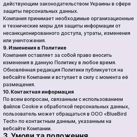
действующим законодательством Украины в сфере
защиты персональных данных.
Компания принимает необходимые организационные
и технические меры для защиты информации от
несанкционированного доступа, утраты, изменения
или уничтожения.
9. Изменения в Политике
кількох
Компания оставляет за собой право вносить
годин
изменения в данную Политику в любое время.
Обновлённая редакция Политики публикуется на
Чтобы не ждать, вы можете связаться с нами, нажав
на кнопку телефона.
вебсайте Компании и вступает в силу с момента её
размещения.
+380
6
3
Показати номер
10. Контактная информация
По всем вопросам, связанным с использованием
файлов Cookie и обработкой персональных данных,
пользователь может обращаться в ООО «BlueBird
Tech» по контактным данным, указанным на
вебсайте Компании.
Ваша заявка прийнята
Ваш заказ принят
*
3. Умови та положення