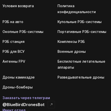
Условия возврата
Политика
конфиденциальности
РЭБ на авто
Купольные РЭБ-системы
Окопные РЭБ-системы
Портативные РЭБ-системы
РЭБ станция
Комплексы РЭБ
РЭБ для ВСУ
Военные дроны
Антенны FPV
Беспилотные летательные
аппараты
Дроны камикадзе
Разведывательные дроны
Дроны-бомберы
Заказать через телеграм
@BlueBirdDronesBot
Ивент отдел