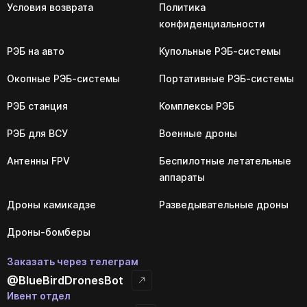
Условия возврата
Политика
конфиденциальности
РЭБ на авто
Купольные РЭБ-системы
Окопные РЭБ-системы
Портативные РЭБ-системы
РЭБ станция
Комплексы РЭБ
РЭБ для ВСУ
Военные дроны
Антенны FPV
Беспилотные летательные
аппараты
Дроны камикадзе
Разведывательные дроны
Дроны-бомберы
Заказать через телеграм
@BlueBirdDronesBot
Ивент отдел