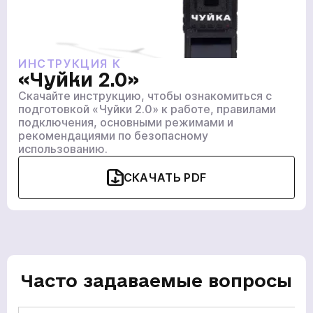
ГЛАВНАЯ
ПРОДУКЦИЯ
УСЛУГИ
ИНСТРУКЦИЯ К
«Чуйки 2.0»
НОВОСТИ
Скачайте инструкцию, чтобы ознакомиться с
КОМПАНИИ
подготовкой «Чуйки 2.0» к работе, правилами
подключения, основными режимами и
ВАКАНСИИ
рекомендациями по безопасному
МЕРЧ
использованию.
КОМПАНИИ
СКАЧАТЬ PDF
О НАС
КОНТАКТЫ
Часто задаваемые вопросы
Академия