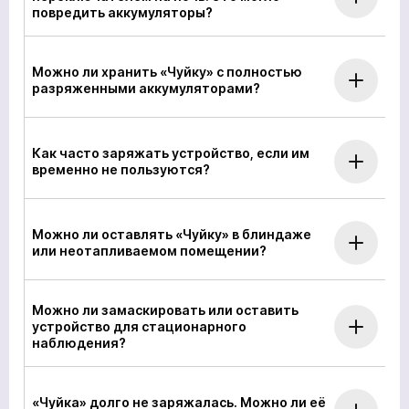
повредить аккумуляторы?
Можно ли хранить «Чуйку» с полностью
разряженными аккумуляторами?
Как часто заряжать устройство, если им
кількох
временно не пользуются?
годин
Чтобы не ждать, вы можете связаться с нами, нажав
на кнопку телефона.
Можно ли оставлять «Чуйку» в блиндаже
или неотапливаемом помещении?
+380
6
3
Показати номер
Можно ли замаскировать или оставить
устройство для стационарного
наблюдения?
Ваша заявка прийнята
Ваш заказ принят
*
«Чуйка» долго не заряжалась. Можно ли её