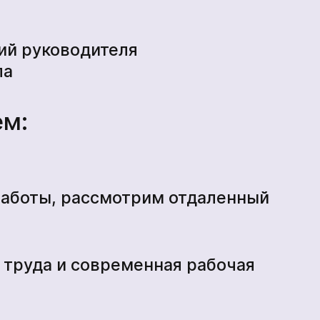
*
ий руководителя
ла
ем:
работы, рассмотрим отдаленный
труда и современная рабочая