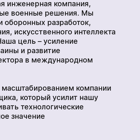
производства
ая инженерная компания,
ые военные решения. Мы
и оборонных разработок,
БпАК
ия, искусственного интеллекта
Наша цель – усиление
аины и развитие
сектора в международном
и масштабированием компании
ика, который усилит нашу
ивать технологические
ое значение