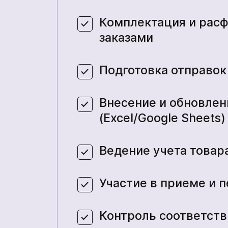
Комплектация и расф
заказами
Подготовка отправок
кількох годин
+380
6
3
Показати
Внесение и обновлен
не ждать, вы можете
кількох годин
номер
ся с нами, нажав на
(Excel/Google Sheets)
 телефона.
Telegram, Signal, WhatsApp
не ждать, вы можете
+380
6
3
Показати
ся с нами, нажав на
номер
Ведение учета товара
 телефона.
Участие в приеме и 
Контроль соответств
Ваша заявка прийнята
Ваш заказ принят