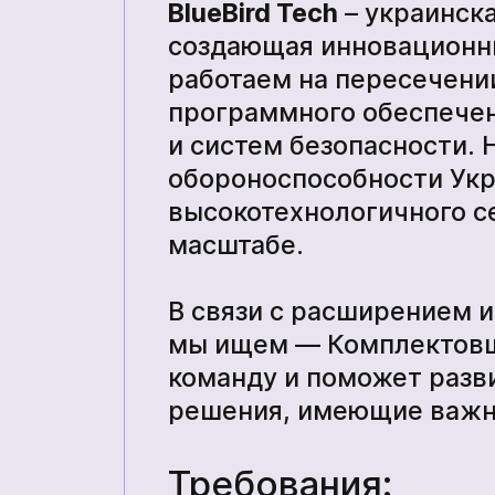
BlueBird Tech
– украинск
создающая инновационн
работаем на пересечени
Прочие технические средства
программного обеспечен
и систем безопасности. 
тва
обороноспособности Укр
высокотехнологичного 
Академия
масштабе.
В связи с расширением 
мы ищем — Комплектовщ
команду и поможет разв
решения, имеющие важн
Требования: