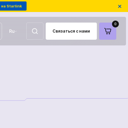
×
на Starlink
0
Ru
Связаться с нами
UA
EN
Воздушные ретрансляторы
FPV-дроны на оптоволокне
Антенны для связи
Модули РЭБ украинского