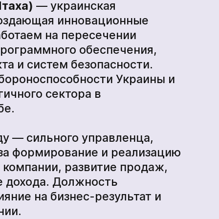
производства
Птаха)
— украинская
создающая инновационные
ботаем на пересечении
БпАК
программного обеспечения,
та и систем безопасности.
бороноспособности Украины и
гичного сектора в
бе.
у — сильного управленца,
 за формирование и реализацию
 компании, развитие продаж,
е дохода. Должность
яние на бизнес-результат и
нии.