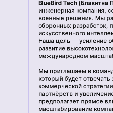
BlueBird
Tech
(Блакитна 
инженерная компания, 
военные решения. Мы ра
Прочие технические средства
оборонных разработок, 
искусственного интеллек
тва
Наша цель — усиление о
развитие высокотехноло
Академия
международном масшта
Мы приглашаем в команд
который будет отвечать
коммерческой стратегии
партнёрств и увеличени
предполагает прямое вли
масштабирование компа