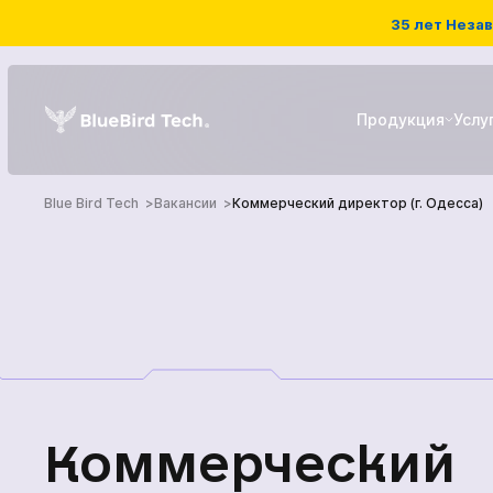
35 лет Незав
Продукция
Услу
Blue Bird Tech
Вакансии
Коммерческий директор (г. Одесса)
РЭБ системы
Детекторы дронов
ГЛАВНАЯ
БПЛА
ПРОДУКЦИЯ
УСЛУГИ
Коммерческий
НОВОСТИ КОМПА
Наземный роботизированны