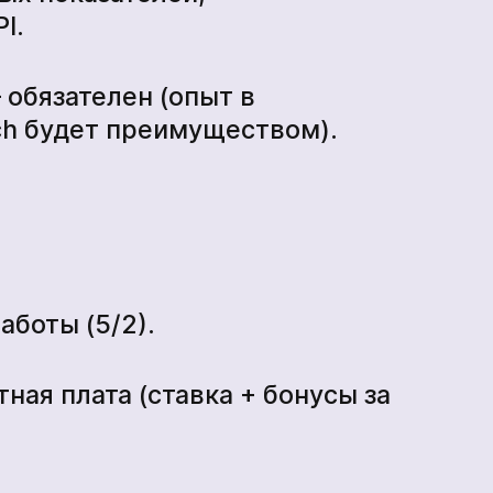
I.
*
 обязателен (опыт в
ch будет преимуществом).
аботы (5/2).
ная плата (ставка + бонусы за