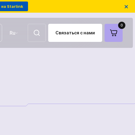
×
на Starlink
0
Ru
Связаться с нами
UA
EN
Воздушные ретрансляторы
FPV-дроны на оптоволокне
Антенны для связи
Модули РЭБ украинского