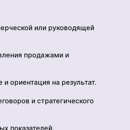
мерческой или руководящей
вления продажами и
и ориентация на результат.
*
говоров и стратегического
*
ых показателей,