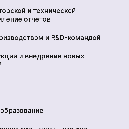
торской и технической
мление отчетов
роизводством и R&D-командой
укций и внедрение новых
й
 образование
ическими, пусковыми или