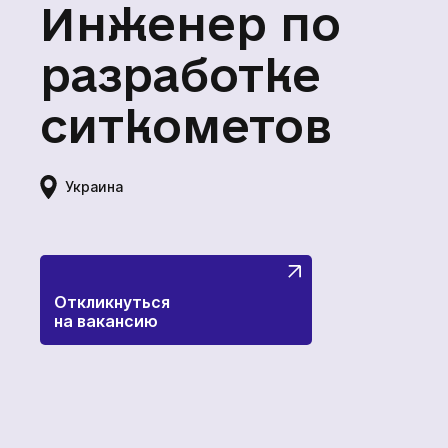
комплекс
Инженер по
ВАКАНСИИ
МЕРЧ КОМПАНИИ
разработке
Сеткомет
О НАС
ситкометов
КОНТАКТЫ
Кодифицированные устройс
Украина
Откликнуться
на вакансию