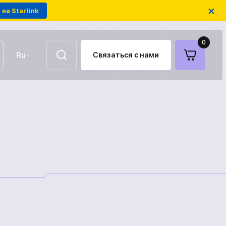
×
на Starlink
0
Ru
Связаться с нами
UA
EN
Воздушные ретрансляторы
FPV-дроны на оптоволокне
Антенны для связи
Модули РЭБ украинского