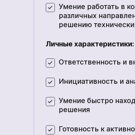
Умение работать в к
Ожидайте звонка. С вами свяжутся наши специалисты!
Ожидайте звонка. С вами свяжутся наши специалисты!
Ваша заявка принята
различных направлен
Ожидайте звонка. С вами свяжутся наши специалисты!
решению технически
Продолжить покупки
На главную
рикрепить резюме
Личные характеристики:
Отправить
Ответственность и в
Отправить
Мы в социальних сетях
Инициативность и а
Умение быстро нахо
Мы в социальних сетях
решения
Готовность к активно