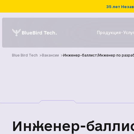
35 лет Незав
Продукция
Услу
Blue Bird Tech
Вакансии
Инженер-баллист/Инженер по разра
РЭБ системы
Детекторы дронов
ГЛАВНАЯ
БПЛА
ПРОДУКЦИЯ
УСЛУГИ
Инженер-балли
НОВОСТИ КОМПА
Наземный роботизированны