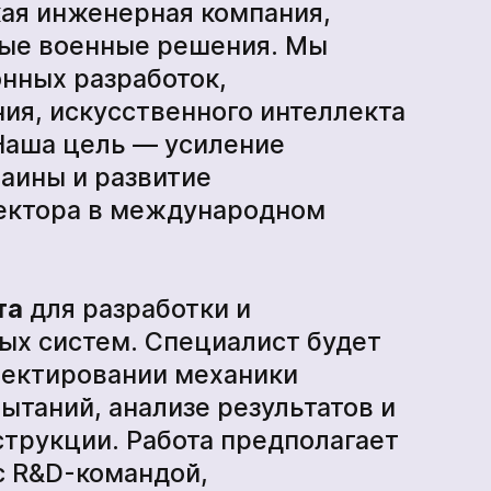
производства
ая инженерная компания,
ые военные решения. Мы
онных разработок,
БпАК
ия, искусственного интеллекта
 Наша цель — усиление
аины и развитие
сектора в международном
та
для разработки и
ых систем. Специалист будет
оектировании механики
ытаний, анализе результатов и
трукции. Работа предполагает
с R&D-командой,