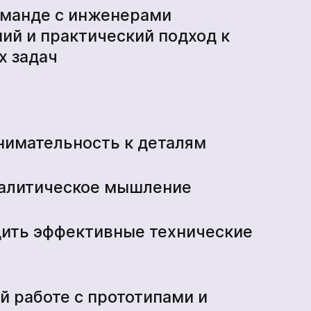
оманде с инженерами
ий и практический подход к
*
х задач
нимательность к деталям
налитическое мышление
дить эффективные технические
й работе с прототипами и