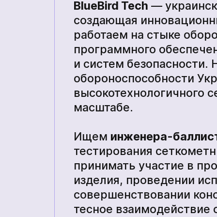
BlueBird Tech
— украинск
создающая инновационн
работаем на стыке обор
Прочие технические средства
программного обеспечен
и систем безопасности.
тва
обороноспособности Укр
высокотехнологичного 
Академия
масштабе.
Ищем
инженера-баллис
тестирования сеткометн
принимать участие в пр
изделия, проведении исп
совершенствовании конс
тесное взаимодействие 