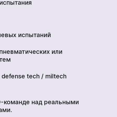
 испытания
левых испытаний
пневматических или
стем
defense tech / miltech
D-команде над реальными
ами.