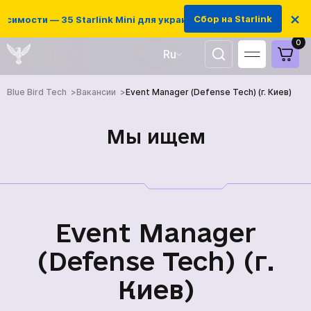
×
Сбор на Starlink
симости — 35 Starlink Mini для украинских защитников
0
Ru
UA
Blue Bird Tech
Вакансии
Event Manager (Defense Tech) (г. Киев)
EN
Мы ищем
Event Manager
(Defense Tech) (г.
Киев)