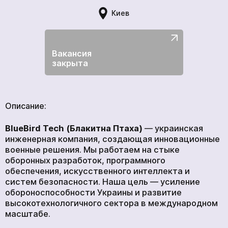
ГЛАВНАЯ
Киев
ПРОДУКЦИЯ
УСЛУГИ
НОВОСТИ
Вакансия
закрыта
КОМПАНИИ
ВАКАНСИИ
МЕРЧ
Описание:
КОМПАНИИ
BlueBird
Tech
(Блакитна Птаха)
— украинская
О НАС
инженерная компания, создающая инновационные
военные решения. Мы работаем на стыке
КОНТАКТЫ
оборонных разработок, программного
обеспечения, искусственного интеллекта и
систем безопасности. Наша цель — усиление
обороноспособности Украины и развитие
Академия
высокотехнологичного сектора в международном
масштабе.