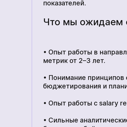
показателей.
Что мы ожидаем о
кількох годин
• Опыт работы в направ
+380
6
3
Показати
не ждать, вы можете
метрик от 2–3 лет.
кількох годин
номер
ся с нами, нажав на
 телефона.
Telegram, Signal, WhatsApp
не ждать, вы можете
+380
6
3
Показати
• Понимание принципов
ся с нами, нажав на
номер
 телефона.
бюджетирования и плани
• Опыт работы с salary 
• Сильные аналитические
Ваша заявка прийнята
Ваш заказ принят