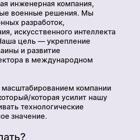
производства
кая инженерная компания,
ые военные решения. Мы
онных разработок,
БпАК
ия, искусственного интеллекта
 Наша цель — укрепление
аины и развитие
сектора в международном
и масштабированием компании
 который/которая усилит нашу
ивать технологические
ое значение.
лать?