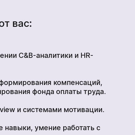
т вас:
лении C&B-аналитики и HR-
 формирования компенсаций,
рования фонда оплаты труда.
*
review и системами мотивации.
 навыки, умение работать с
*