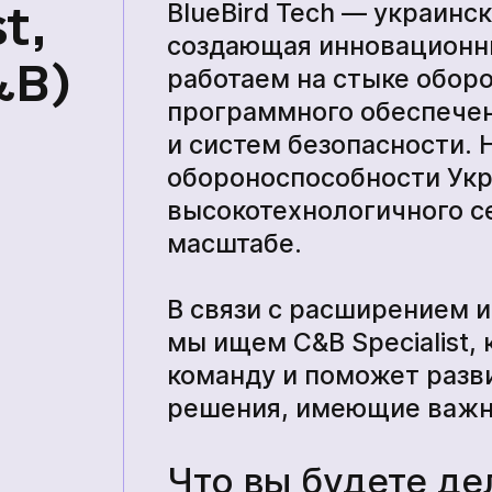
BlueBird Tech — украинс
t,
создающая инновационн
&B)
работаем на стыке обор
Прочие технические средства
программного обеспечен
и систем безопасности.
тва
обороноспособности Укр
высокотехнологичного 
Академия
масштабе.
В связи с расширением 
мы ищем C&B Specialist,
команду и поможет разв
решения, имеющие важн
Что вы будете де