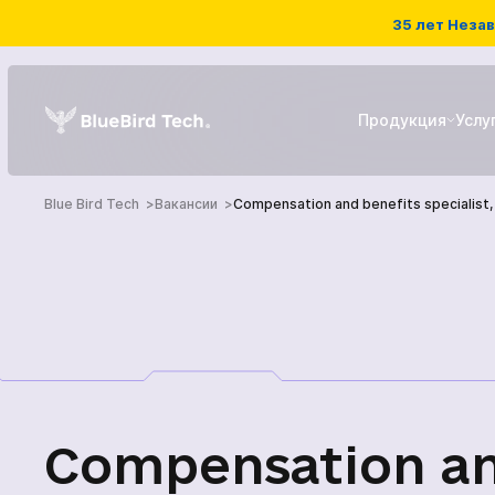
35 лет Незав
Продукция
Услу
Blue Bird Tech
Вакансии
Compensation and benefits specialist,
РЭБ системы
Детекторы дронов
ГЛАВНАЯ
БПЛА
ПРОДУКЦИЯ
УСЛУГИ
Compensation a
НОВОСТИ КОМПА
Наземный роботизированны