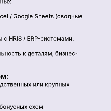
ных.
*
el / Google Sheets (сводные
 с HRIS / ERP-системами.
ьность к деталям, бизнес-
ом:
одственных или крупных
 бонусных схем.