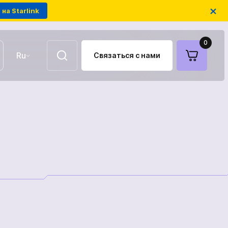
×
на Starlink
0
Ru
Связаться с нами
UA
EN
Воздушные ретрансляторы
FPV-дроны на оптоволокне
Антенны для связи
Модули РЭБ украинского