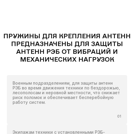
Пружины для крепления антенн
ПРУЖИНЫ ДЛЯ КРЕПЛЕНИЯ АНТЕНН
ПРЕДНАЗНАЧЕНЫ ДЛЯ ЗАЩИТЫ
АНТЕНН РЭБ ОТ ВИБРАЦИЙ И
ОПЦІЙНО ДОДАНО:
МЕХАНИЧЕСКИХ НАГРУЗОК
кількох
ЗАПОЛНИТЕ ФОРМУ:
годин
Получить цену без НДС
Военным подразделениям, для защиты антенн
Чтобы не ждать, вы можете связаться с нами, нажав
при наличии сертификата конечного
РЭБ во время движения техники по бездорожью,
на кнопку телефона.
потребителя
лесополосам и неровной местности, что снижает
риск поломок и обеспечивает бесперебойную
+380
6
3
Показати номер
работу систем.
01
*
Экипажам техники с установленными РЭБ-