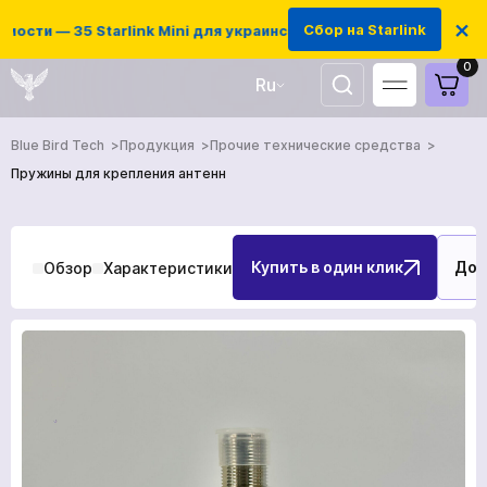
×
Сбор на Starlink
ти — 35 Starlink Mini для украинских защитников
0
Ru
UA
Blue Bird Tech
Продукция
Прочие технические средства
EN
Пружины для крепления антенн
Купить в один клик
Доб
Обзор
Характеристики