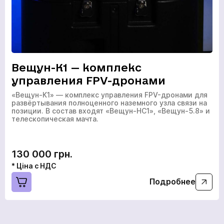
Вещун-К1 — комплекс
управления FPV-дронами
«Вещун-К1» — комплекс управления FPV-дронами для
развёртывания полноценного наземного узла связи на
позиции. В состав входят «Вещун-НС1», «Вещун-5.8» и
телескопическая мачта.
130 000 грн.
* Ціна с НДС
Подробнее