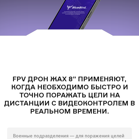
FPV Дрон Жах 8”
ОПЦІЙНО ДОДАНО:
кількох
ЗАПОЛНИТЕ ФОРМУ:
годин
FPV ДРОН ЖАХ 8” ПРИМЕНЯЮТ,
Получить цену без НДС
КОГДА НЕОБХОДИМО БЫСТРО И
Чтобы не ждать, вы можете связаться с нами, нажав
при наличии сертификата конечного
на кнопку телефона.
ТОЧНО ПОРАЖАТЬ ЦЕЛИ НА
потребителя
ДИСТАНЦИИ С ВИДЕОКОНТРОЛЕМ В
+380
6
3
Показати номер
РЕАЛЬНОМ ВРЕМЕНИ.
*
Военные подразделения — для поражения целей