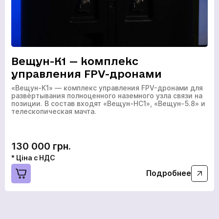
Вещун-К1 — комплекс
управления FPV-дронами
«Вещун-К1» — комплекс управления FPV-дронами для
развёртывания полноценного наземного узла связи на
позиции. В состав входят «Вещун-НС1», «Вещун-5.8» и
телескопическая мачта.
130 000 грн.
* Ціна с НДС
Подробнее