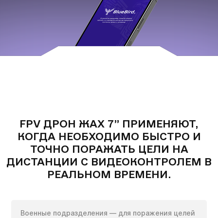
FPV Дрон Жах 7”
ОПЦІЙНО ДОДАНО:
кількох
ЗАПОЛНИТЕ ФОРМУ:
годин
FPV ДРОН ЖАХ 7” ПРИМЕНЯЮТ,
Получить цену без НДС
КОГДА НЕОБХОДИМО БЫСТРО И
Чтобы не ждать, вы можете связаться с нами, нажав
при наличии сертификата конечного
на кнопку телефона.
ТОЧНО ПОРАЖАТЬ ЦЕЛИ НА
потребителя
ДИСТАНЦИИ С ВИДЕОКОНТРОЛЕМ В
+380
6
3
Показати номер
РЕАЛЬНОМ ВРЕМЕНИ.
*
Военные подразделения — для поражения целей