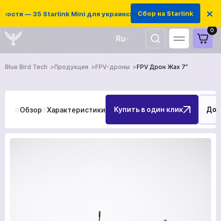
×
Сбор на Starlink
и — 35 Starlink Mini для украинских защитников
0
Ru
UA
EN
Blue Bird Tech
Продукция
FPV-дроны
FPV Дрон Жах 7”
Купить в один клик
Доб
Обзор
Характеристики