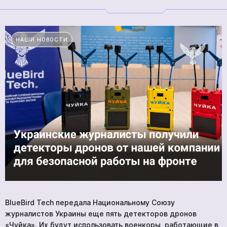
ПРОДУКЦИЯ
УСЛУГИ
НОВОСТИ
НАШИ НОВОСТИ
КОМПАНИИ
ВАКАНСИИ
МЕРЧ
КОМПАНИИ
О НАС
КОНТАКТЫ
Академия
BlueBird Tech передала Национальному Союзу
журналистов Украины еще пять детекторов дронов
«Чуйка». Их будут использовать военкоры, работающие в