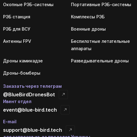
Окопные РЭБ-системы
Портативные РЭБ-системы
РЭБ станция
Комплексы РЭБ
РЭБ для ВСУ
Военные дроны
Антенны FPV
Беспилотные летательные
аппараты
Дроны камикадзе
Разведывательные дроны
Дроны-бомберы
Заказать через телеграм
@BlueBirdDronesBot
Ивент отдел
event@blue-bird.tech
E-mail
support@blue-bird.tech
для запросов из-за пределов Украины