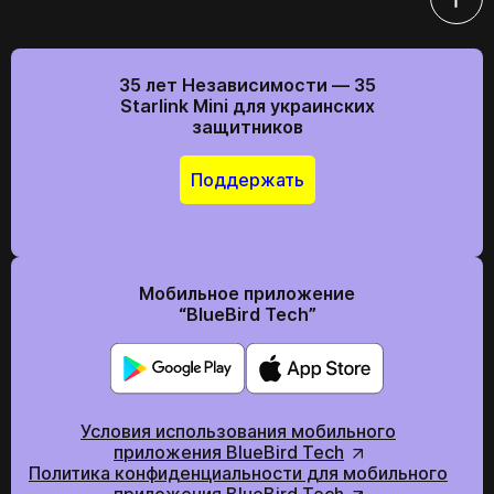
специалисты!
Продолжить покупки
На главную
35 лет Независимости — 35
Отправить
Starlink Mini для украинских
защитников
Поддержать
Мы в социальних сетях
Мобильное приложение
“BlueBird Tech”
Условия использования мобильного
приложения BlueBird Tech
Политика конфиденциальности для мобильного
приложения BlueBird Tech