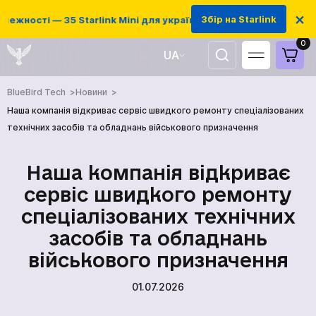
×
Збір на Starlink
ежності — 35 Starlink Mini для українських захисників
0
UA
EN
BlueBird Tech
Новини
Наша компанія відкриває сервіс швидкого ремонту спеціалізованих
технічних засобів та обладнань військового призначення
Наша компанія відкриває
сервіс швидкого ремонту
спеціалізованих технічних
засобів та обладнань
військового призначення
01.07.2026
ГОЛОВНА