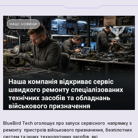
ПРОДУКЦІЯ
ПОСЛУГИ
ВАКАНСІЇ
НАШІ НОВИНИ
НОВИНИ
КОМПАНІЇ
МЕДІАЦЕНТР
ПРО НАС
МЕРЧ КОМПАНІЇ
ВІДГУКИ
КОНТАКТИ
Академія
BlueBird Tech оголошує про запуск сервісного напрямку з
ремонту пристроїв військового призначення, безпілотних
систем та інших технологічних засобів, які