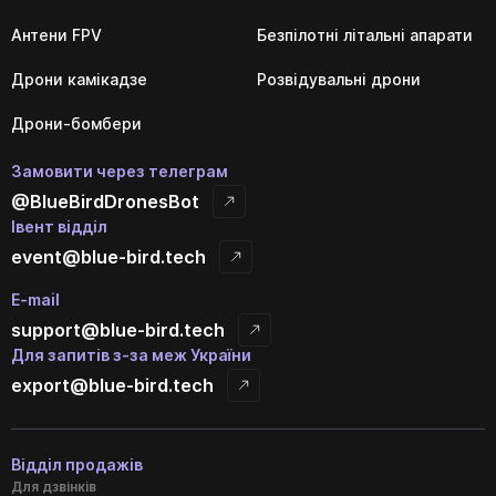
Антени FPV
Безпілотні літальні апарати
Дрони камікадзе
Розвідувальні дрони
Дрони-бомбери
Замовити через телеграм
@BlueBirdDronesBot
Івент відділ
event@blue-bird.tech
E-mail
support@blue-bird.tech
Для запитів з-за меж України
export@blue-bird.tech
Відділ продажів
Для дзвінків