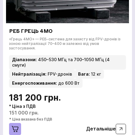
РЕБ ГРЕЦЬ 4МО
«Грець 4МО» — РЕБ-система для захисту від FPV-дронів із
зоною нейтралізації 70–400 м залежно від умов
застосування.
Діапазони:
450–530 МГц та 700–1050 МГц (4
смуги)
Нейтралізація:
FPV-дронів
Вага:
12 кг
Енергоспоживання:
до 600 Вт
181 200 грн.
* Ціна з ПДВ
151 000 грн.
* Ціна вказана без ПДВ
Детальніше