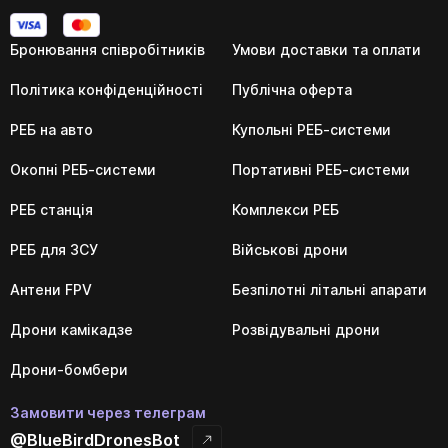
Бронювання співробітників
Умови доставки та оплати
Політика конфіденційності
Публічна оферта
РЕБ на авто
Купольні РЕБ-системи
Окопні РЕБ-системи
Портативні РЕБ-системи
РЕБ станція
Комплекси РЕБ
РЕБ для ЗСУ
Військові дрони
Антени FPV
Безпілотні літальні апарати
Дрони камікадзе
Розвідувальні дрони
Дрони-бомбери
Замовити через телеграм
@BlueBirdDronesBot