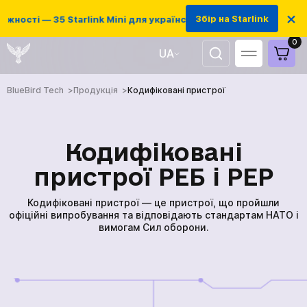
×
Збір на Starlink
ості — 35 Starlink Mini для українських захисників
0
UA
EN
BlueBird Tech
Продукція
Кодифіковані пристрої
Кодифіковані
пристрої РЕБ і РЕР
Кодифіковані пристрої — це пристрої, що пройшли
офіційні випробування та відповідають стандартам НАТО і
вимогам Сил оборони.