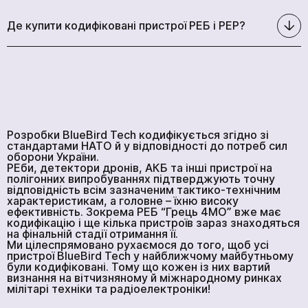
Де купити кодифіковані пристрої РЕБ і РЕР?
Розробки BlueBird Tech кодифікується згідно зі
стандартами НАТО й у відповідності до потреб сил
оборони України.
РЕби, детектори дронів, АКБ та інші пристрої на
полігонних випробуваннях підтверджують точну
відповідність всім зазначеним тактико-технічним
характеристикам, а головне – їхню високу
ефективність. Зокрема РЕБ “Грець 4МО” вже має
кодифікацію і ще кілька пристроїв зараз знаходяться
на фінальній стадії отримання її.
Ми цілеспрямовано рухаємося до того, щоб усі
пристрої BlueBird Tech у найближчому майбутньому
були кодифіковані. Тому що кожен із них вартий
визнання на вітчизняному й міжнародному ринках
мілітарі техніки та радіоелектроніки!