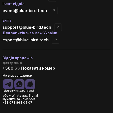
Івент відділ
event@blue-bird.tech
E-mail
support@blue-bird.tech
Для запитів з-за меж України
export@blue-bird.tech
Відділ продажів
Для дзвінків
+380
6
3
Показати номер
Ми в месенджерах
telegram
whatsapp
signal
або у Whatsapp, Signal
шукайте за номером
+38 073 864 04 07