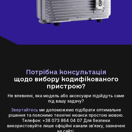
Щоб не чекати, ви можете зв'язатися з нами
натиснувши на кнопку телефона.
+380
6
3
Показати номер
*
Ваше замовлення прийнято
Ваша заявка прийнята
Ваша заявка прийнята
Потрібна консультація
Очікуйте на дзвінок. З вами зв’яжуться наші
Очікуйте на дзвінок. З вами зв’яжуться наші
спеціалісти!
спеціалісти!
щодо вибору кодифікованого
Очікуйте на дзвінок. З вами зв’яжуться наші
пристрою?
спеціалісти!
Продовжити покупки
На головну
Не впевнені, яка модель або аксесуари підійдуть саме
під вашу задачу?
Відправити
Звертайтесь
ми допоможемо підібрати оптимальне
рішення та пояснимо технічні нюанси простою мовою.
Телефон: +38 073 864 04 07 Для безпеки
використовуйте лише офіційні канали зв’язку, зазначені
на сайті.