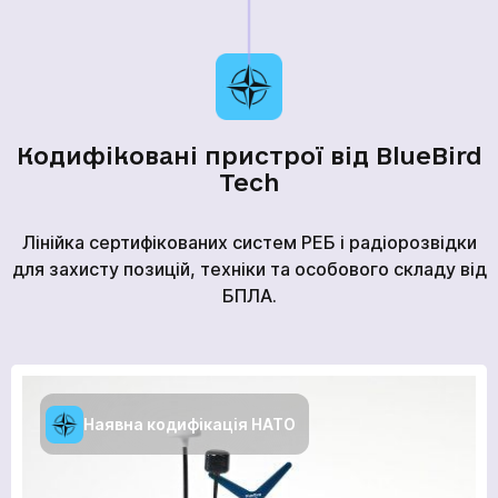
Кодифіковані пристрої від BlueBird
Tech
ГОЛОВНА
ПРОДУКЦІЯ
Лінійка сертифікованих систем РЕБ і радіорозвідки
ПОСЛУГИ
для захисту позицій, техніки та особового складу від
БПЛА.
ВАКАНСІЇ
НОВИНИ
КОМПАНІЇ
МЕДІАЦЕНТР
Наявна кодифікація НАТО
ПРО НАС
МЕРЧ КОМПАНІЇ