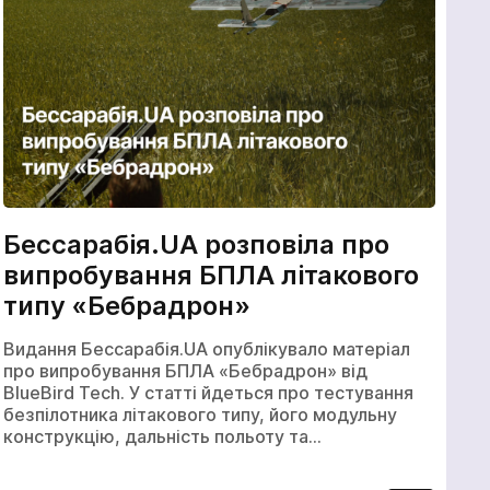
Бессарабія.UA розповіла про
випробування БПЛА літакового
типу «Бебрадрон»
Видання Бессарабія.UA опублікувало матеріал
про випробування БПЛА «Бебрадрон» від
BlueBird Tech. У статті йдеться про тестування
безпілотника літакового типу, його модульну
конструкцію, дальність польоту та…
*