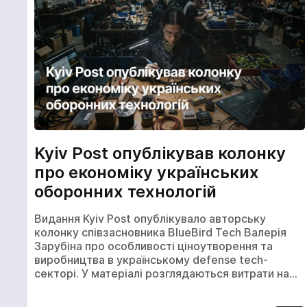
Kyiv Post опублікував колонку
про економіку українських
Щоб не
оборонних технологій
зв'язат
на кно
Видання Kyiv Post опублікувало авторську
колонку співзасновника BlueBird Tech Валерія
Зарубіна про особливості ціноутворення та
+
виробництва в українському defense tech-
секторі. У матеріалі розглядаються витрати на…