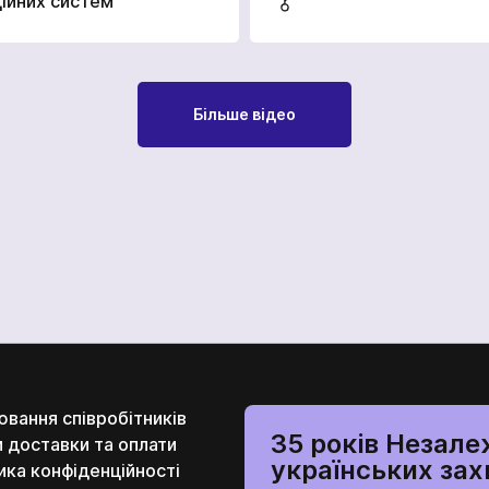
ійних систем
Більше відео
вання співробітників
35 років Незалеж
 доставки та оплати
українських зах
ика конфіденційності