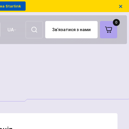
×
на Starlink
0
UA
Зв’язатися з нами
EN
Повітряні ретранслятори
FPV-дрони на оптоволокні
Антени для зв'язку
Модулі РЕБ українського
виробництва