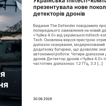
Українська miltech-комп
Ї
презентувала нове покол
детекторів дронів
Інші технічні засоби
Видання The Defender повідомило про
попереднього замовлення на новий д
«Чуйка 4.0» від української miltech-ко
Tech. Оновлена версія пристрою отри
діапазон сканування, модернізований 
додаткову батарею, що дозволяє зна
автономної роботи. Чотири діапазони 
дронів Детектор дронів «Чуйка 4.0» 
частотних діапазонах: 1.2 ГГц, 3.3 […]
Академія
30.06.2026