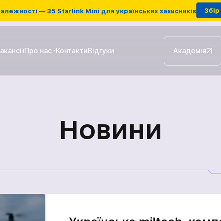
Збір 
алежності — 35 Starlink Mini для українських захисників
акансії
Про нас
Контакти
Відгуки
Академія
Наземні станції ретрансляції
Новини
FPV-дрони
Антени для РЕБ
Зарядні станції