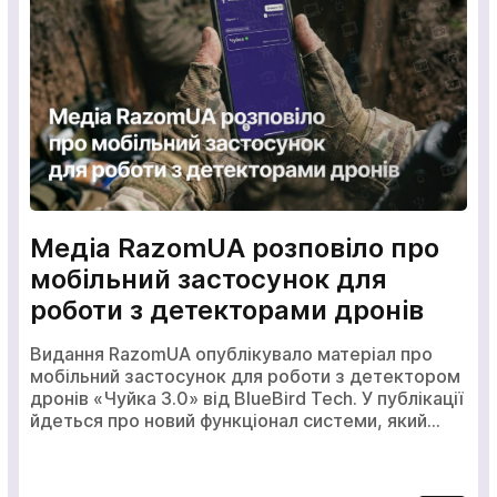
кількох годин
Медіа RazomUA розповіло про
мобільний застосунок для
 чекати, ви можете
+380
6
3
Показати
роботи з детекторами дронів
ися з нами натиснувши
номер
пку телефона.
Видання RazomUA опублікувало матеріал про
мобільний застосунок для роботи з детектором
дронів «Чуйка 3.0» від BlueBird Tech. У публікації
380
йдеться про новий функціонал системи, який…
Ваше замовлення прийнято
Ваша заявка прийнята