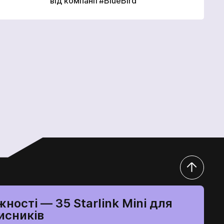
від компанії #BlueBird
ності — 35 Starlink Mini для
исників