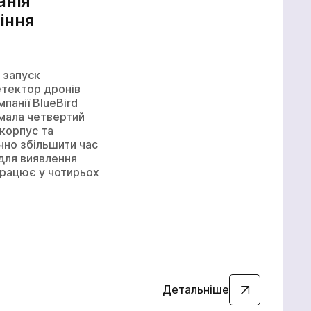
анія
іння
БпАК
 запуск
етектор дронів
мпанії BlueBird
мала четвертий
корпус та
чно збільшити час
для виявлення
працює у чотирьох
Детальніше