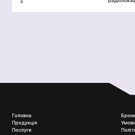
радіолокац
Головна
Броню
Продукція
Умови
Послуги
Політ