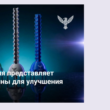
производства
БпАК