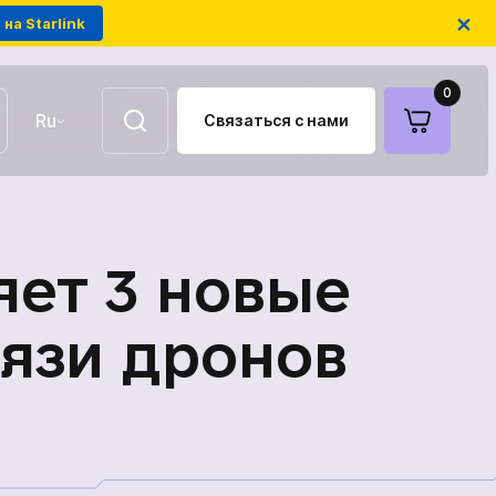
×
на Starlink
0
Ru
Связаться с нами
UA
EN
Воздушные ретрансляторы
ет 3 новые
FPV-дроны на оптоволокне
язи дронов
Антенны для связи
Модули РЭБ украинского