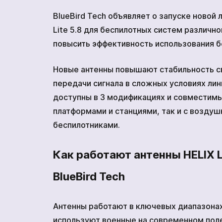
комплекс
ВАКАНСИИ
BlueBird Tech объявляет о запуске новой 
МЕРЧ КОМПАНИИ
Lite 5.8 для беспилотных систем различно
Сеткомет
О НАС
повысить эффективность использования б
КОНТАКТЫ
Новые антенны повышают стабильность св
Кодифицированные устройс
передачи сигнала в сложных условиях лин
доступны в 3 модификациях и совместимы
платформами и станциями, так и с возду
беспилотниками.
Как работают антенны HELIX Li
BlueBird Tech
Антенны работают в ключевых диапазона
используют военные на современном поле 