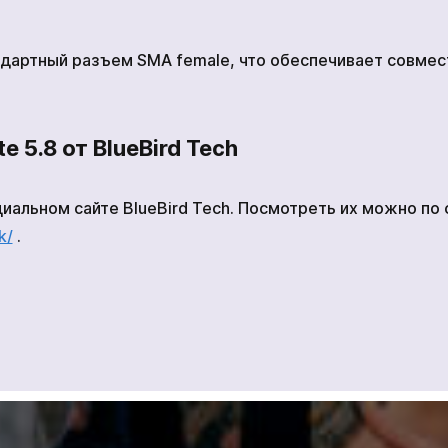
дартный разъем SMA female, что обеспечивает совме
e 5.8 от BlueBird Tech
иальном сайте BlueBird Tech. Посмотреть их можно по
кількох годин
k/
.
не ждать, вы можете
+380
6
3
Показати
ся с нами, нажав на
номер
 телефона.
Ваша заявка прийнята
Ваш заказ принят