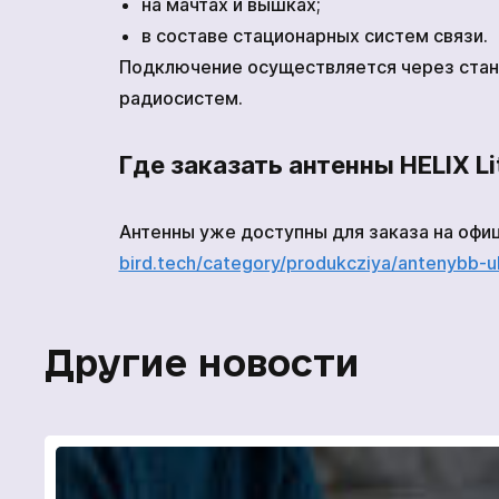
на мачтах и вышках;
в составе стационарных систем связи.
Подключение осуществляется через стан
радиосистем.
Где заказать антенны HELIX Lit
Антенны уже доступны для заказа на офиц
bird.tech/category/produkcziya/antenybb-u
Чтобы 
связать
кнопку
Другие новости