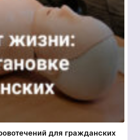
кровотечений для гражданских
“О