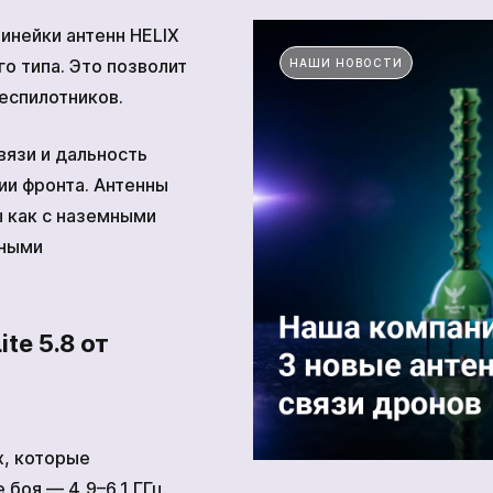
линейки антенн HELIX
го типа. Это позволит
НАШИ НОВОСТИ
Прочие технические средства
еспилотников.
язи и дальность
тва
ии фронта. Антенны
 как с наземными
Академия
шными
te 5.8 от
х, которые
боя — 4,9–6,1 ГГц.