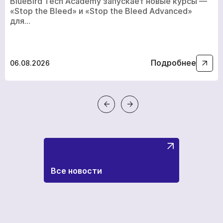
BlueBird Tech Academy запускает новые курсы —
«Stop the Bleed» и «Stop the Bleed Advanced»
для…
Подробнее
06.08.2026
кількох
годин
Чтобы не ждать, вы можете связаться с нами, нажав
на кнопку телефона.
+380
6
3
Показати номер
Все новости
Ваша заявка прийнята
Ваш заказ принят
*