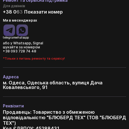
Ремонт та сервісна підтримка
Для дзвінків
+38 0
6
3
Показати номер
Ми в месенджерах
telegram
whatsapp
або у Whatsapp, Signal
шукайте за номером
+38 093 728 74 48
*Тільки з питань ремонту та сервісу!
Адреса
м. Одеса, Одеська область, вулиця Дача
Ковалевського, 91
Реквізити
Продавець: Товариство з обмеженою
відповідальністю "БЛЮБЕРД ТЕХ" (ТОВ "БЛЮБЕРД
ТЕХ")
Код ЄДРПОУ: 45288431