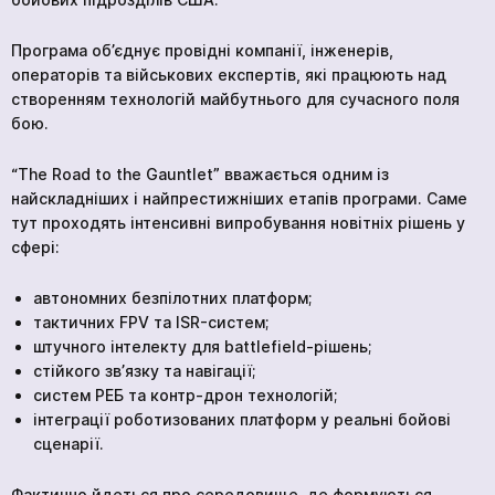
Програма об’єднує провідні компанії, інженерів,
операторів та військових експертів, які працюють над
створенням технологій майбутнього для сучасного поля
бою.
“The Road to the Gauntlet” вважається одним із
найскладніших і найпрестижніших етапів програми. Саме
тут проходять інтенсивні випробування новітніх рішень у
сфері:
автономних безпілотних платформ;
тактичних FPV та ISR-систем;
штучного інтелекту для battlefield-рішень;
стійкого зв’язку та навігації;
систем РЕБ та контр-дрон технологій;
інтеграції роботизованих платформ у реальні бойові
сценарії.
Фактично йдеться про середовище, де формуються