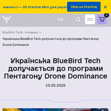
×
Збір на Starlink
ежності — 35 Starlink Mini для українських захисників
0
UA
EN
BlueBird Tech
Новини
Українська BlueBird Tech долучається до програми Пентагону
Drone Dominance
Українська BlueBird Tech
долучається до програми
Пентагону Drone Dominance
25.05.2026