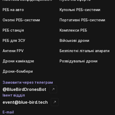
РЕБ на авто
Купольні РЕБ-системи
Окопні РЕБ-системи
Портативні РЕБ-системи
РЕБ станція
Комплекси РЕБ
РЕБ для ЗСУ
Військові дрони
Антени FPV
Безпілотні літальні апарати
Дрони камікадзе
Розвідувальні дрони
Дрони-бомбери
Замовити через телеграм
@BlueBirdDronesBot
Івент відділ
event@blue-bird.tech
E-mail