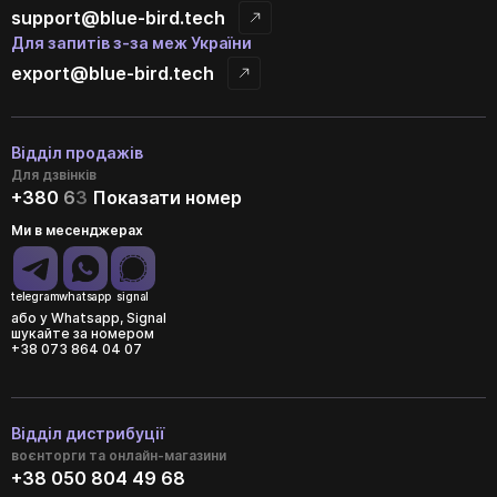
support@blue-bird.tech
Для запитів з-за меж України
export@blue-bird.tech
Відділ продажів
Для дзвінків
+380
6
3
Показати номер
Ми в месенджерах
telegram
whatsapp
signal
або у Whatsapp, Signal
шукайте за номером
+38 073 864 04 07
Відділ дистрибуції
воєнторги та онлайн-магазини
+38 050 804 49 68