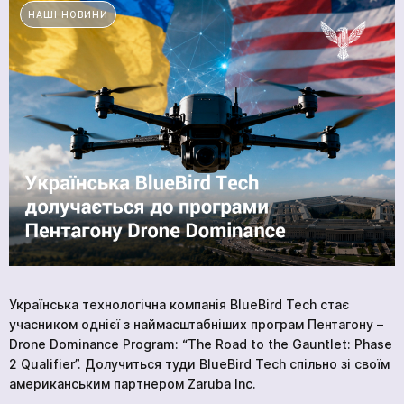
ГОЛОВНА
НАШІ НОВИНИ
ПРОДУКЦІЯ
ПОСЛУГИ
ВАКАНСІЇ
НОВИНИ
КОМПАНІЇ
МЕДІАЦЕНТР
ПРО НАС
МЕРЧ КОМПАНІЇ
ВІДГУКИ
КОНТАКТИ
Українська технологічна компанія BlueBird Tech стає
учасником однієї з наймасштабніших програм Пентагону –
Drone Dominance Program: “The Road to the Gauntlet: Phase
2 Qualifier”. Долучиться туди BlueBird Tech спільно зі своїм
Академія
американським партнером Zaruba Inc.