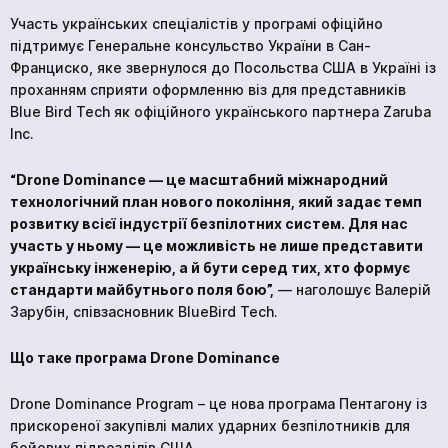
Участь українських спеціалістів у програмі офіційно
підтримує Генеральне консульство України в Сан-
Франциско, яке звернулося до Посольства США в Україні із
проханням сприяти оформленню віз для представників
Blue Bird Tech як офіційного українського партнера Zaruba
Inc.
“Drone Dominance — це масштабний міжнародний
технологічний план нового покоління, який задає темп
розвитку всієї індустрії безпілотних систем. Для нас
участь у ньому — це можливість не лише представити
українську інженерію, а й бути серед тих, хто формує
стандарти майбутнього поля бою”,
— наголошує Валерій
Зарубін, співзасновник BlueBird Tech.
Що таке програма Drone Dominance
Drone Dominance Program – це нова програма Пентагону із
прискореної закупівлі малих ударних безпілотників для
бойових підрозділів США.