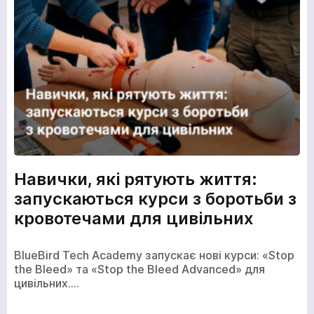
Навички, які рятують життя:
запускаються курси з боротьби з
кровотечами для цивільних
кількох
BlueBird Tech Academy запускає нові курси: «Stop
годин
the Bleed» та «Stop the Bleed Advanced» для
цивільних.…
Щоб не чекати, ви можете зв'язатися з нами
натиснувши на кнопку телефона.