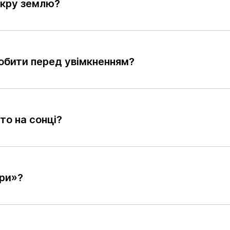
окру землю?
обити перед увімкненням?
кількох годин
то на сонці?
 чекати, ви можете
+380
6
3
Показати
ися з нами натиснувши
номер
пку телефона.
ери»?
Ваше замовлення прийнято
Ваша заявка прийнята