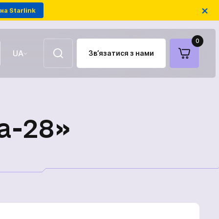
×
на Starlink
0
UA
Зв’язатися з нами
EN
Повітряні ретранслятори
а-28»
FPV-дрони на оптоволокні
Антени для зв'язку
Модулі РЕБ українського