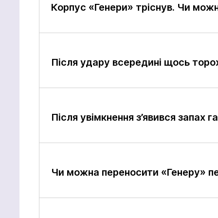
Корпус «Генери» тріснув. Чи мож
Після удару всередині щось торо
Після увімкнення з’явився запах г
Чи можна переносити «Генеру» пе