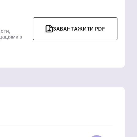
виробництва
БпАК
ЗАВАНТАЖИТИ PDF
оти,
даціями з