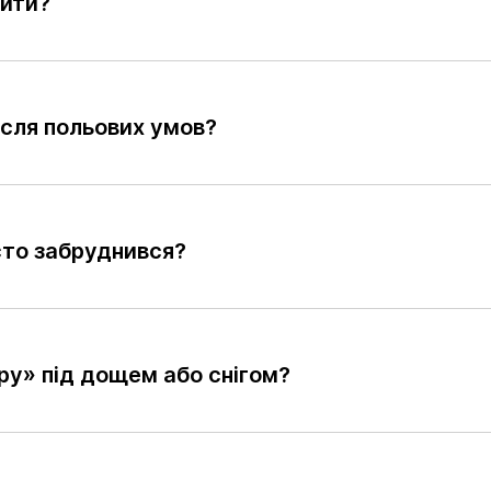
бити?
сля польових умов?
сто забруднився?
у» під дощем або снігом?