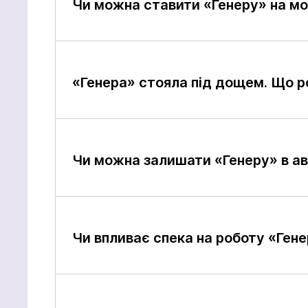
Чи можна ставити «Генеру» на м
«Генера» стояла під дощем. Що р
Чи можна залишати «Генеру» в ав
Щоб не
зв'язат
на кно
Чи впливає спека на роботу «Ген