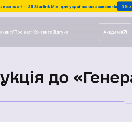
Збір 
алежності — 35 Starlink Mini для українських захисників
акансії
Про нас
Контакти
Відгуки
Академія
Наземні станції ретрансляції
рукція до «Генер
FPV-дрони
Антени для РЕБ
Зарядні станції