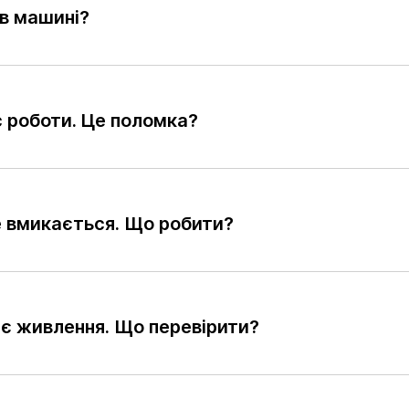
 в машині?
с роботи. Це поломка?
е вмикається. Що робити?
ає живлення. Що перевірити?