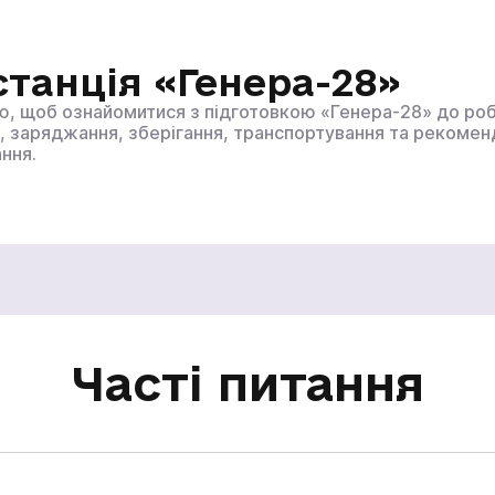
Ї
станція «Генера-28»
Інші технічні засоби
ю, щоб ознайомитися з підготовкою «Генера-28» до роб
, заряджання, зберігання, транспортування та рекомен
ння.
Академія
Часті питання