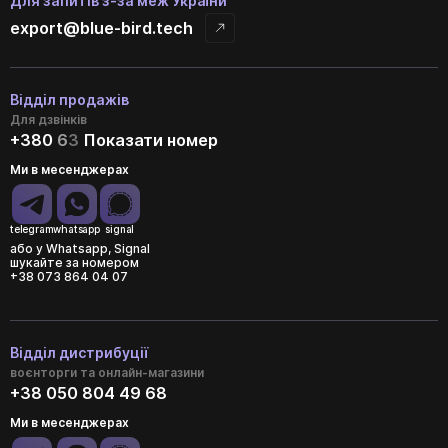
Для запитів з-за меж України
export@blue-bird.tech
Відділ продажів
Для дзвінків
+380
6
3
Показати номер
Ми в месенджерах
telegram
whatsapp
signal
або у Whatsapp, Signal
шукайте за номером
+38 073 864 04 07
Відділ дистрибуції
воєнторги та онлайн-магазини
+38 050 804 49 68
Ми в месенджерах