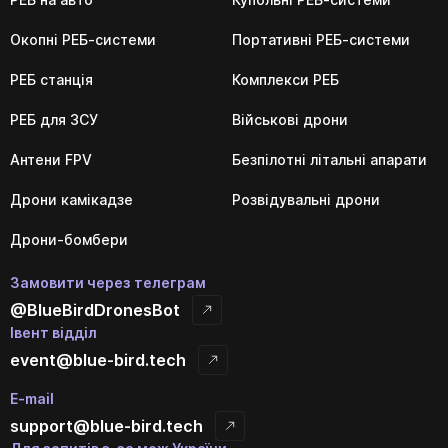
Окопні РЕБ-системи
Портативні РЕБ-системи
РЕБ станція
Комплекси РЕБ
РЕБ для ЗСУ
Військові дрони
Антени FPV
Безпілотні літальні апарати
Дрони камікадзе
Розвідувальні дрони
Дрони-бомбери
Замовити через телеграм
@BlueBirdDronesBot
Івент відділ
event@blue-bird.tech
E-mail
support@blue-bird.tech