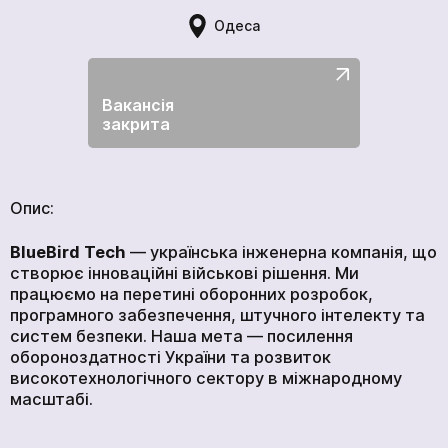
ГОЛОВНА
Одеса
ПРОДУКЦІЯ
ПОСЛУГИ
Вакансія
ВАКАНСІЇ
закрита
НОВИНИ
КОМПАНІЇ
МЕДІАЦЕНТР
Опис:
ПРО НАС
BlueBird Tech
— українська інженерна компанія, що
МЕРЧ КОМПАНІЇ
створює інноваційні військові рішення. Ми
працюємо на перетині оборонних розробок,
ВІДГУКИ
програмного забезпечення, штучного інтелекту та
систем безпеки. Наша мета — посилення
КОНТАКТИ
обороноздатності України та розвиток
високотехнологічного сектору в міжнародному
масштабі.
Академія