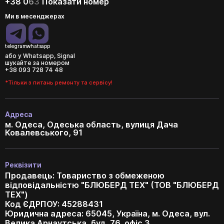
+38 0
6
3
Показати номер
Ми в месенджерах
telegram
whatsapp
або у Whatsapp, Signal
шукайте за номером
+38 093 728 74 48
*Тільки з питань ремонту та сервісу!
Адреса
м. Одеса, Одеська область, вулиця Дача
Ковалевського, 91
Реквізити
Продавець: Товариство з обмеженою
відповідальністю "БЛЮБЕРД ТЕХ" (ТОВ "БЛЮБЕРД
ТЕХ")
Код ЄДРПОУ: 45288431
Юридична адреса: 65045, Україна, м. Одеса, вул.
Велика Арнаутська, буд. 76, офіс 3