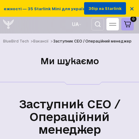
×
Збір на Starlink
ежності — 35 Starlink Mini для українських захисників
0
UA
EN
BlueBird Tech
Вакансії
Заступник CEO / Операційний менеджер
Ми шукаємо
Заступник CEO /
Операційний
менеджер