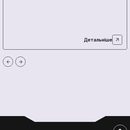
спеціалісти!
Продовжити покупки
На головну
Відправити
Прикріпити резюме
Детальніше
Відправити
Ми в соціальних мережах
Ми в соціальних мережах