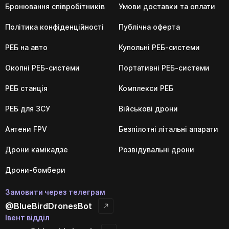
Бронювання співробітників
Умови доставки та оплати
Політика конфіденційності
Публічна оферта
РЕБ на авто
Купольні РЕБ-системи
Окопні РЕБ-системи
Портативні РЕБ-системи
РЕБ станція
Комплекси РЕБ
РЕБ для ЗСУ
Військові дрони
Антени FPV
Безпілотні літальні апарати
Дрони камікадзе
Розвідувальні дрони
Дрони-бомбери
Замовити через телеграм
@BlueBirdDronesBot
Івент відділ