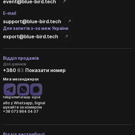
event@blue-bird.tech
E-mail
support@blue-bird.tech
Для запитів з-за меж України
export@blue-bird.tech
Відділ продажів
Для дзвінків
+380
6
3
Показати номер
Ми в месенджерах
telegram
whatsapp
signal
або у Whatsapp, Signal
шукайте за номером
+38 073 864 04 07
Відділ дистрибуції