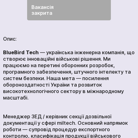
ГОЛОВНА
Вакансія
ПРОДУКЦІЯ
закрита
ПОСЛУГИ
ВАКАНСІЇ
НОВИНИ
Опис:
КОМПАНІЇ
BlueBird Tech
— українська інженерна компанія, що
МЕДІАЦЕНТР
створює інноваційні військові рішення. Ми
працюємо на перетині оборонних розробок,
ПРО НАС
програмного забезпечення, штучного інтелекту та
МЕРЧ КОМПАНІЇ
систем безпеки. Наша мета — посилення
обороноздатності України та розвиток
ВІДГУКИ
високотехнологічного сектору в міжнародному
масштабі.
КОНТАКТИ
Менеджер ЗЕД / керівник секції дозвільної
документації у сфері miltech. Основний напрямок
Академія
роботи — супровід процедур експортного
контролю, класифікація продукції військового