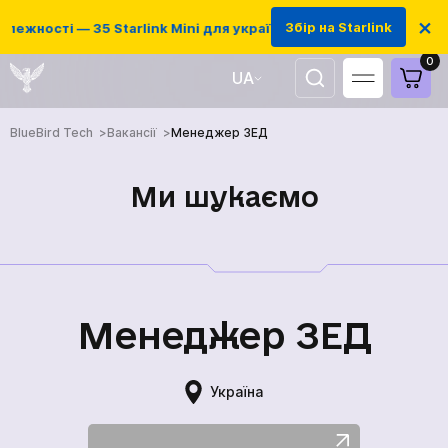
×
Збір на Starlink
лежності — 35 Starlink Mini для українських захисників
0
UA
EN
BlueBird Tech
Вакансії
Менеджер ЗЕД
Ми шукаємо
Менеджер ЗЕД
Україна