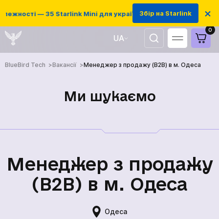
×
Збір на Starlink
лежності — 35 Starlink Mini для українських захисників
0
UA
EN
BlueBird Tech
Вакансії
Менеджер з продажу (B2B) в м. Одеса
Ми шукаємо
Менеджер з продажу
(B2B) в м. Одеса
ГОЛОВНА
Одеса