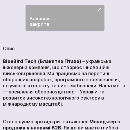
ПРОДУКЦІЯ
ПОСЛУГИ
ВАКАНСІЇ
Вакансія
закрита
НОВИНИ
КОМПАНІЇ
МЕДІАЦЕНТР
Опис:
ПРО НАС
BlueBird
Tech
(Блакитна Птаха)
– українська
МЕРЧ КОМПАНІЇ
інженерна компанія, що створює інноваційні
ВІДГУКИ
військові рішення. Ми працюємо на перетині
оборонних розробок, програмного забезпечення,
КОНТАКТИ
штучного інтелекту та систем безпеки. Наша мета
— посилення обороноздатності України та
розвиток високотехнологічного сектору в
міжнародному масштабі.
Академія
Оголошуємо про відкриття вакансії
Менеджер з
продажу у напрямі B2B.
Якщо ви маєте глибокі