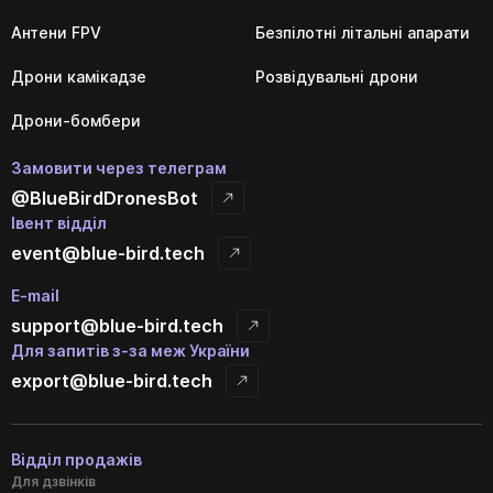
Антени FPV
Безпілотні літальні апарати
Дрони камікадзе
Розвідувальні дрони
Дрони-бомбери
Замовити через телеграм
@BlueBirdDronesBot
Івент відділ
event@blue-bird.tech
E-mail
support@blue-bird.tech
Для запитів з-за меж України
export@blue-bird.tech
Відділ продажів
Для дзвінків