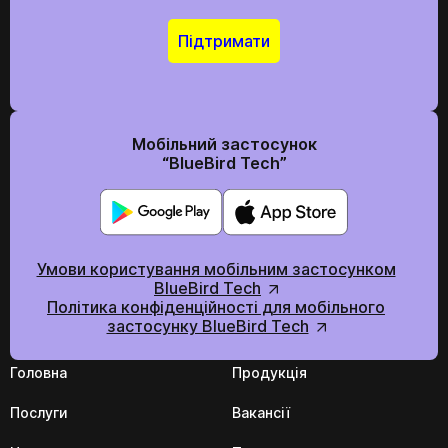
Відправити
Прикріпити резюме
Підтримати
Відправити
Ми в соціальних мережах
Мобільний застосунок
“BlueBird Tech”
Ми в соціальних мережах
Умови користування мобільним застосунком
BlueBird Tech
Політика конфіденційності для мобільного
застосунку BlueBird Tech
Головна
Продукція
Послуги
Вакансії