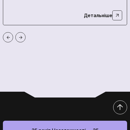
Відправити
Прикріпити резюме
Детальніше
Відправити
Ми в соціальних мережах
Ми в соціальних мережах