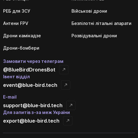
РЕБ для ЗСУ
Військові дрони
Антени FPV
Безпілотні літальні апарати
Дрони камікадзе
Розвідувальні дрони
Дрони-бомбери
Замовити через телеграм
@BlueBirdDronesBot
Івент відділ
event@blue-bird.tech
E-mail
support@blue-bird.tech
Для запитів з-за меж України
export@blue-bird.tech