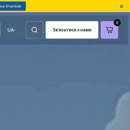
×
на Starlink
0
UA
Зв’язатися з нами
EN
Повітряні ретранслятори
FPV-дрони на оптоволокні
Антени для зв'язку
Модулі РЕБ українського
виробництва