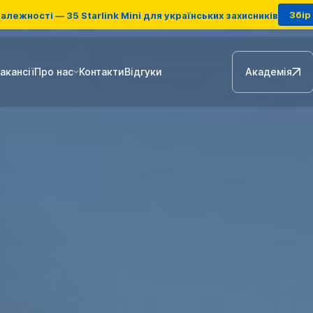
Збір 
алежності — 35 Starlink Mini для українських захисників
акансії
Про нас
Контакти
Відгуки
Академія
Наземні станції ретрансляції
FPV-дрони
Антени для РЕБ
Зарядні станції