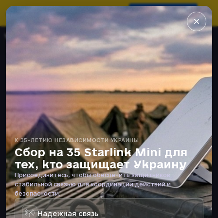
×
Сбор на Starlink
мости — 35 Starlink Mini для украинских защитников
0
Ru
UA
EN
К 35-ЛЕТИЮ НЕЗАВИСИМОСТИ УКРАИНЫ
Сбор на 35 Starlink Mini для
тех, кто защищает Украину
Присоединитесь, чтобы обеспечить защитников
стабильной связью для координации действий и
безопасности.
Надежная связь