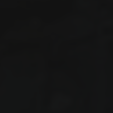
кількох
годин
Чтобы не ждать, вы можете связаться с нами, нажав
на кнопку телефона.
+380
6
3
Показати номер
+380