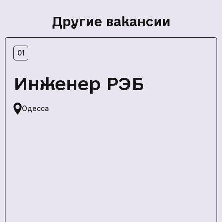
Другие вакансии
01
Инженер РЭБ
Одесса
кількох
годин
Чтобы не ждать, вы можете связаться с нами, нажав
на кнопку телефона.
кількох
годин
+380
6
3
Показати номер
Чтобы не ждать, вы можете связаться с нами, нажав
Telegram, Signal, WhatsApp
на кнопку телефона.
+380
6
3
Показати номер
*