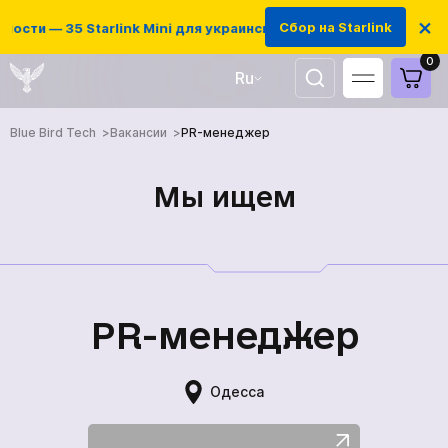
×
Сбор на Starlink
ости — 35 Starlink Mini для украинских защитников
0
Ru
UA
Blue Bird Tech
Вакансии
PR-менеджер
EN
Мы ищем
PR-менеджер
Одесса
ГЛАВНАЯ