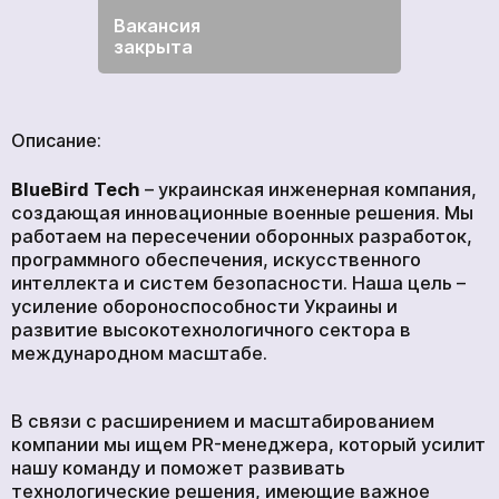
ПРОДУКЦИЯ
Вакансия
закрыта
УСЛУГИ
НОВОСТИ
КОМПАНИИ
Описание:
ВАКАНСИИ
BlueBird Tech
– украинская инженерная компания,
МЕРЧ
создающая инновационные военные решения. Мы
работаем на пересечении оборонных разработок,
КОМПАНИИ
программного обеспечения, искусственного
О НАС
интеллекта и систем безопасности. Наша цель –
усиление обороноспособности Украины и
КОНТАКТЫ
развитие высокотехнологичного сектора в
международном масштабе.
Академия
В связи с расширением и масштабированием
компании мы ищем PR-менеджера, который усилит
нашу команду и поможет развивать
технологические решения, имеющие важное