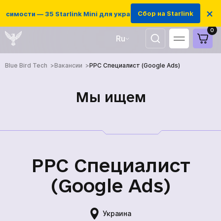
×
Сбор на Starlink
симости — 35 Starlink Mini для украинских защитников
0
Ru
UA
Blue Bird Tech
Вакансии
PPC Специалист (Google Ads)
EN
Мы ищем
PPC Специалист
(Google Ads)
Украина