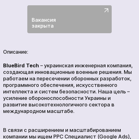
ГЛАВНАЯ
ПРОДУКЦИЯ
Вакансия
УСЛУГИ
закрыта
НОВОСТИ
КОМПАНИИ
Описание:
ВАКАНСИИ
МЕРЧ
BlueBird Tech
– украинская инженерная компания,
КОМПАНИИ
создающая инновационные военные решения. Мы
работаем на пересечении оборонных разработок,
О НАС
программного обеспечения, искусственного
интеллекта и систем безопасности. Наша цель –
КОНТАКТЫ
усиление обороноспособности Украины и
развитие высокотехнологичного сектора в
международном масштабе.
Академия
В связи с расширением и масштабированием
компании мы ищем PPC Специалист (Google Ads),