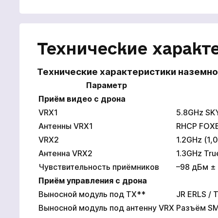
Технические характе
Технические характеристики наземно
Параметр
Приём видео с дрона
VRX1
5.8GHz SK
Антенны VRX1
RHCP FOXE
VRX2
1.2GHz (1,
Антенна VRX2
1.3GHz Tru
Чувствительность приёмников
–98 дБм ±
Приём управления с дрона
Выносной модуль под TX**
JR ERLS / 
Выносной модуль под антенну VRX
Разъём SM