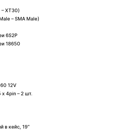
 – XT30)
Male – SMA Male)
еи 6S2P
еи 18650
в
в
60 12V
х 4pin – 2 шт.
 в кейс, 19″