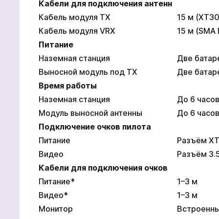
Кабели для подключения антенн
Кабель модуля TX
15 м (XT30
Кабель модуля VRX
15 м (SMA 
Питание
Наземная станция
Две батар
Выносной модуль под TX
Две батар
Время работы
Наземная станция
До 6 часо
Модуль выносной антенны
До 6 часо
Подключение очков пилота
Питание
Разъём XT
Видео
Разъём 3.5 
Кабели для подключения очков
Питание*
1–3 м
Видео*
1–3 м
Монитор
Встроенный