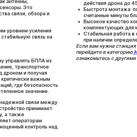
ак антенны,
действия дрона до 45
Ожидайте звонка. С вами свяжутся наши специалисты!
Ожидайте звонка. С вами свяжутся наши специалисты!
сенсоры. Это
Ваша заявка принята
Быстрота монтажа: п
тва связи, обзора и
считанные минуты бл
Ожидайте звонка. С вами свяжутся наши специалисты!
Высокое качество ко
комплектующих для 
ким уровнем усиления
Стабильная работа в
Продолжить покупки
На главную
 стабильную связь на
при наличии определ
Отправить
Если вам нужна станция
В наличии
перейдите в категорию
Н
ознакомьтесь с другими 
201 240
грн.
ну управлять БПЛА из
ение, транспортное
ад дроном и получая
с НДС
Мы в социальних сетях
я критически важным
аций, где безопасность
тепенное значение.
 надежной связи между
Устройство принимает
у, а также
оляет операторам
лноценный контроль над