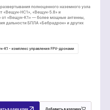
производства
 развертывания полноценного наземного узла
дят «Вещун-НС1», «Вещун-5.8» и
е от «Вещун-К1» — более мощные антенны,
БпАК
ния дальности БПЛА «Бебрадрон» и других
н-К1 - комплекс управления FPV-дронами
ить в один клик
Добавить в корзину