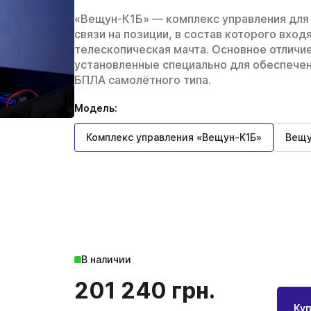
«Вещун-К1Б» — комплекс управления для
связи на позиции, в состав которого вхо
телескопическая мачта. Основное отличи
Прочие технические средства
установленные специально для обеспече
БПЛА самолётного типа.
тва
Модель:
Комплекс управления «Вещун-К1Б»
Вещу
Академия
В наличии
201 240
грн.
Куп