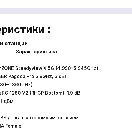
ристики :
й станции
Характеристика
YZONE Steadyview X 5G (4,990–5,945GHz)
ER Pagoda Pro 5.8GHz, 3 dBi
080–1,360GHz)
eRC 1280 V2 (RHCP Bottom), 1.9 dBi
 1 дБм
TBS / Lora с автономным питанием
A Female