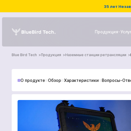
35 лет Незав
Продукция
Услу
Blue Bird Tech
Продукция
Наземные станции ретрансляции
РЭБ системы
О продукте
Обзор
Характеристики
Вопросы-Отв
Детекторы дронов
ГЛАВНАЯ
БПЛА
ПРОДУКЦИЯ
УСЛУГИ
НОВОСТИ КОМПА
Наземный роботизированны