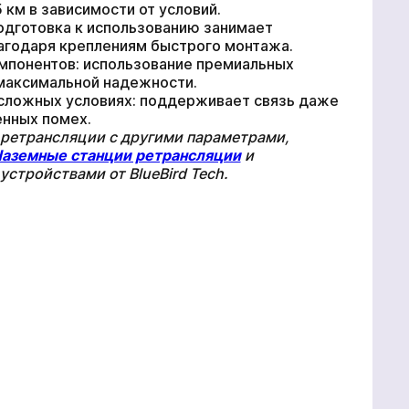
 км в зависимости от условий.
одготовка к использованию занимает
агодаря креплениям быстрого монтажа.
мпонентов: использование премиальных
максимальной надежности.
*
 сложных условиях: поддерживает связь даже
енных помех.
 ретрансляции с другими параметрами,
аземные станции ретрансляции
и
устройствами от BlueBird Tech.
Оформить заказ