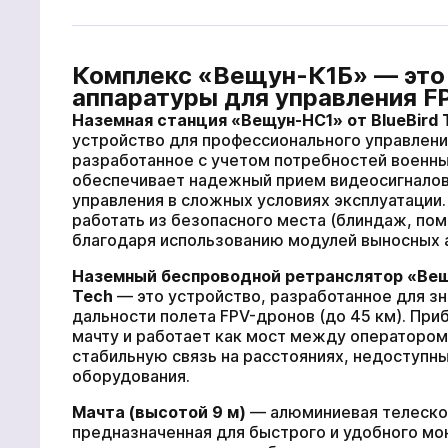
Комплекс «Вещун-К1Б» — это
аппаратуры для управления F
Наземная станция «Вещун-НС1» от BlueBird 
устройство для профессионального управлени
разработанное с учетом потребностей военны
обеспечивает надежный прием видеосигналов
ВАШЕ ЗАМОВЛЕННЯ:
управления в сложных условиях эксплуатации.
работать из безопасного места (блиндаж, по
благодаря использованию модулей выносных 
Комплекс управлени
Чтобы 
Наземный беспроводной ретранслятор «Вещу
связать
Tech
— это устройство, разработанное для з
кнопку
дальности полета FPV-дронов (до 45 км). При
мачту и работает как мост между оператором
стабильную связь на расстояниях, недоступн
оборудования.
Мачта (высотой 9 м)
— алюминиевая телеско
ОПЦІЙНО ДОДАНО:
предназначенная для быстрого и удобного мо