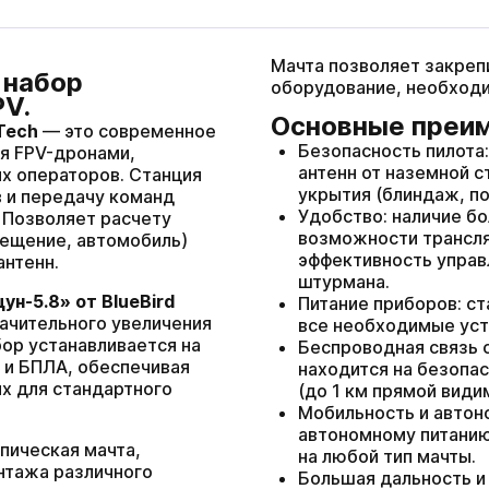
Мачта позволяет закреп
 набор
оборудование, необходи
PV.
Основные преи
Tech
— это современное
Безопасность пилота
я FPV-дронами,
антенн от наземной с
х операторов. Станция
укрытия (блиндаж, по
 и передачу команд
Удобство: наличие б
 Позволяет расчету
кількох годин
возможности трансля
мещение, автомобиль)
эффективность управ
антенн.
я «Вещун-К1Б»
штурмана.
не ждать, вы можете
+380
6
3
Показати
н-5.8» от BlueBird
Питание приборов: с
ся с нами, нажав на
номер
начительного увеличения
все необходимые уст
 телефона.
бор устанавливается на
Беспроводная связь с
 и БПЛА, обеспечивая
находится на безопа
ых для стандартного
(до 1 км прямой види
Мобильность и автон
автономному питанию
пическая мачта,
на любой тип мачты.
ЗАПОЛНИТЕ ФОРМ
нтажа различного
Ваша заявка прийнята
Ваш заказ принят
Большая дальность и