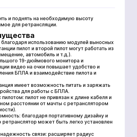
ить и поднять на необходимую высоту
мое для ретрансляции.
мущества
: благодаря использованию модулей выносных
танции пилот и второй пилот могут работать из
мещение, автомобиль и т.д.).
ольшого 19-дюймового монитора и
ции видео на очки повышает удобство и
ления БПЛА и взаимодействие пилота и
танция имеет возможность питать и заряжать
ройства для работы с БПЛА.
 пилотом: пилот не привязан к длине кабеля и
сном расстоянии от мачты с ретранслятором
мости).
омность: благодаря портативному дизайну и
 ретранслятор может быть легко установлен
У:
*
 надежность связи: расширяет радиус