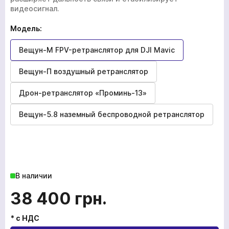
УСЛУГИ
видеосигнал.
НОВОСТИ
Модель:
КОМПАНИИ
ВАКАНСИИ
Вещун-М FPV-ретранслятор для DJI Mavic
МЕРЧ
Вещун-П воздушный ретранслятор
КОМПАНИИ
Дрон-ретранслятор «Проминь-13»
О НАС
Вещун-5.8 наземный беспроводной ретранслятор
КОНТАКТЫ
Академия
В наличии
38 400
грн.
* с НДС