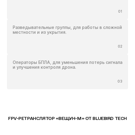
Ваша заявка прийнята
Ваш заказ принят
*
01
Ваша заявка принята
Ожидайте звонка. С вами свяжутся наши
Ожидайте звонка. С вами свяжутся наши
*
специалисты!
специалисты!
Разведывательные группы, для работы в сложной
Ожидайте звонка. С вами свяжутся наши
местности и из укрытия.
специалисты!
Продолжить покупки
На главную
В наличии
02
38 400
грн.
Отправить
с НДС
Операторы БПЛА, для уменьшения потерь сигнала
и улучшения контроля дрона.
Оформить заказ
03
Мы в социальних сетях
FPV-РЕТРАНСЛЯТОР «ВЕЩУН-М» ОТ BLUEBIRD TECH