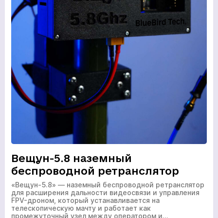
Вещун-5.8 наземный
беспроводной ретранслятор
«Вещун-5.8» — наземный беспроводной ретранслятор
для расширения дальности видеосвязи и управления
FPV-дроном, который устанавливается на
телескопическую мачту и работает как
промежуточный узел между оператором и…