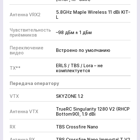
5.8GHz Maple Wireless 11 dBi KIT-
Антенна VRX2
L
Чувствительность
–98 дБм ± 1 дБм
приёмников
Переключение
Встроено по умолчанию
видео
ERLS / TBS / Lora – не
TX**
комплектуется
Передача оператору
VTX
SKYZONE 1.2
TrueRC Singularity 1280 V2 (RHCP
Антенна VTX
Bottom90), 1.9 dBi
RX
TBS Crossfire Nano
Антенна RX
TBS Crossfire Nano Immortal T V2