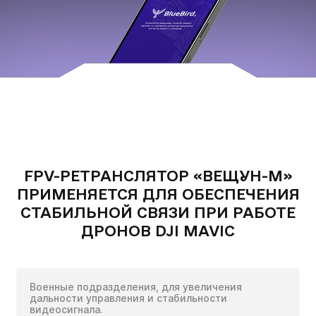
ВАШЕ ЗАМОВЛЕННЯ:
Вещун-М FPV-ретранслятор для DJI
кількох
Mavic
годин
FPV-РЕТРАНСЛЯТОР «ВЕЩУН-М»
ПРИМЕНЯЕТСЯ ДЛЯ ОБЕСПЕЧЕНИЯ
Чтобы не ждать, вы можете связаться с нами, нажав
на кнопку телефона.
СТАБИЛЬНОЙ СВЯЗИ ПРИ РАБОТЕ
ДРОНОВ DJI MAVIC
+380
6
3
Показати номер
ОПЦІЙНО ДОДАНО:
Военные подразделения, для увеличения
ЗАПОЛНИТЕ ФОРМУ:
дальности управления и стабильности
видеосигнала.