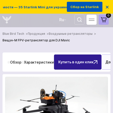
×
Сбор на Starlink
ти — 35 Starlink Mini для украинских защитников
0
Ru
UA
Blue Bird Tech
Продукция
Воздушные ретрансляторы
EN
Вещун-М FPV-ретранслятор для DJI Mavic
Купить в один клик
Доб
Обзор
Характеристики