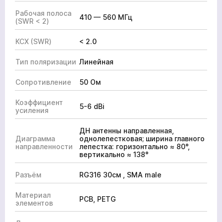
Рабочая полоса
410 — 560 МГц
(SWR < 2)
КСХ (SWR)
< 2.0
Тип поляризации
Линейная
Сопротивление
50 Ом
Коэффициент
5-6 dBi
усиления
ДН антенны направленная,
Диаграмма
однолепестковая; ширина главного
направленности
лепестка: горизонтально ≈ 80°,
вертикально ≈ 138°
Разъём
RG316 30cм , SMA male
Материал
PCB, PETG
элементов