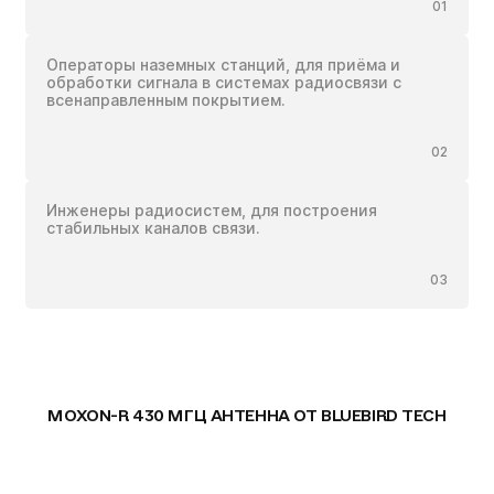
01
Операторы наземных станций, для приёма и
обработки сигнала в системах радиосвязи с
всенаправленным покрытием.
02
ВАШЕ ЗАМОВЛЕННЯ:
Инженеры радиосистем, для построения
стабильных каналов связи.
Антенна MOXON-R 430 МГц
кількох
годин
03
Чтобы не ждать, вы можете связаться с нами, нажав
на кнопку телефона.
+380
6
3
Показати номер
ОПЦІЙНО ДОДАНО:
MOXON-R 430 МГЦ АНТЕННА ОТ BLUEBIRD TECH
ЗАПОЛНИТЕ ФОРМУ: