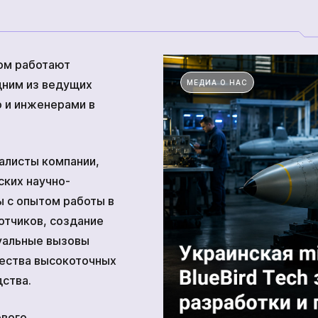
Прочие технические средства
том работают
дним из ведущих
МЕДИА О НАС
 и инженерами в
тва
Академия
алисты компании,
ских научно-
 с опытом работы в
отчиков, создание
уальные вызовы
чества высокоточных
ства.
ового