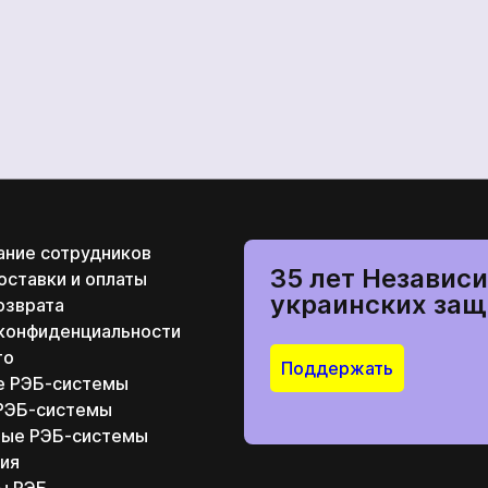
ание сотрудников
35 лет Независи
оставки и оплаты
украинских защ
озврата
 конфиденциальности
то
Поддержать
е РЭБ-системы
РЭБ-системы
ные РЭБ-системы
ия