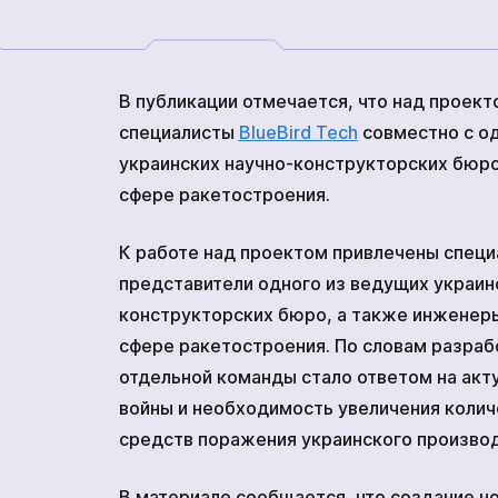
комплекс
ВАКАНСИИ
МЕРЧ КОМПАНИИ
Сеткомет
О НАС
В публикации отмечается, что над проек
КОНТАКТЫ
специалисты
BlueBird Tech
совместно с о
украинских научно-конструкторских бюро
Кодифицированные устройс
сфере ракетостроения.
К работе над проектом привлечены специ
представители одного из ведущих украин
конструкторских бюро, а также инженеры
сфере ракетостроения. По словам разраб
отдельной команды стало ответом на акт
войны и необходимость увеличения коли
средств поражения украинского производ
В материале сообщается, что создание н