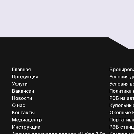
Главная
Брониров
Продукция
Условия д
Услуги
Условия в
Вакансии
Политика
Новости
РЭБ на ав
О нас
Купольны
Контакты
Окопные 
Медиацентр
Портатив
Инструкции
РЭБ станц