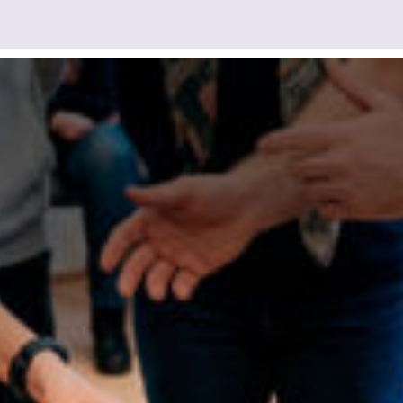
кількох годин
не ждать, вы можете
+380
6
3
Показати
ся с нами, нажав на
номер
 телефона.
Ваша заявка прийнята
Ваш заказ принят