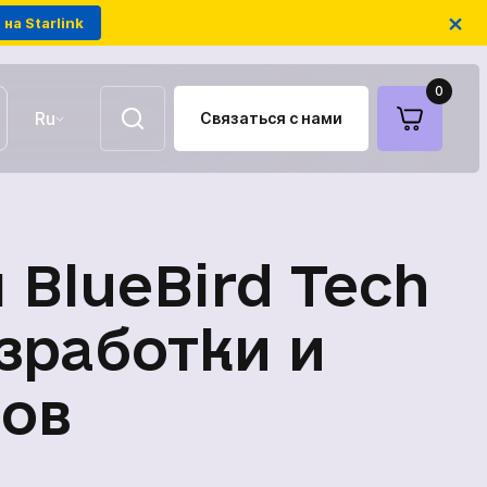
×
на Starlink
0
Ru
Связаться с нами
UA
EN
Воздушные ретрансляторы
 BlueBird Tech
FPV-дроны на оптоволокне
зработки и
Бов
Антенны для связи
Модули РЭБ украинского