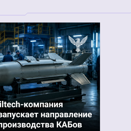
производства
БпАК