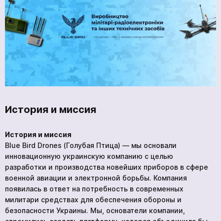
ГЛАВНАЯ
ПРОДУКЦИЯ
УСЛУГИ
НОВОСТИ
КОМПАНИИ
ВАКАНСИИ
История и миссия
МЕРЧ
КОМПАНИИ
История и миссия
Blue Bird Drones (Голубая Птица) — мы основали
О НАС
инновационную украинскую компанию с целью
КОНТАКТЫ
разработки и производства новейших приборов в сфере
военной авиации и электронной борьбы. Компания
появилась в ответ на потребность в современных
милитари средствах для обеспечения обороны и
безопасности Украины. Мы, основатели компании,
Академия