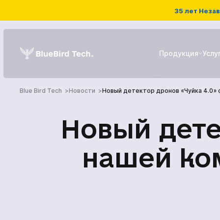
35 лет Незав
Продукция
Услу
Blue Bird Tech
Новости
Новый детектор дронов «Чуйка 4.0» 
РЭБ системы
Новый дете
Детекторы дронов
нашей ко
ГЛАВНАЯ
БПЛА
ПРОДУКЦИЯ
УСЛУГИ
НОВОСТИ КОМПА
Наземный роботизированны