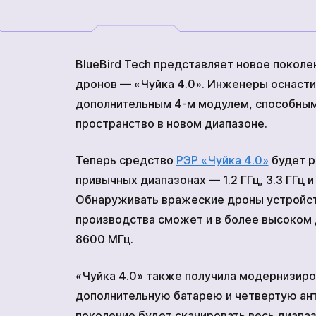
комплекс
ВАКАНСИИ
МЕРЧ КОМПАНИИ
Сеткомет
О НАС
BlueBird Tech представляет новое покол
КОНТАКТЫ
дронов — «Чуйка 4.0». Инженеры оснасти
дополнительным 4-м модулем, способным
Кодифицированные устройс
пространство в новом диапазоне.
Теперь средство
РЭР «Чуйка 4.0»
будет р
привычных диапазонах — 1.2 ГГц, 3.3 ГГц и 
Обнаруживать вражеские дроны устройст
производства сможет и в более высоком
8600 МГц.
«Чуйка 4.0» также получила модернизиро
дополнительную батарею и четвертую ант
поколение будет сканировать весь диапаз