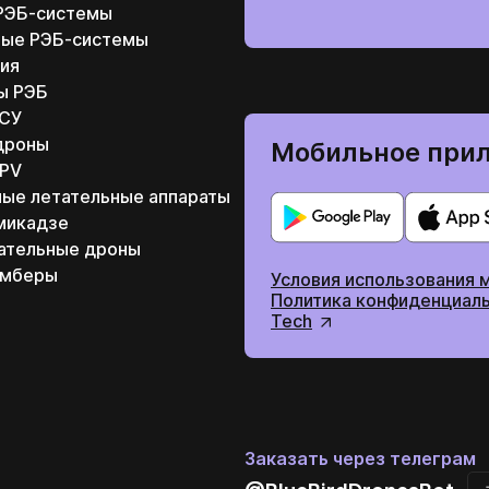
РЭБ-системы
ные РЭБ-системы
ия
ы РЭБ
ВСУ
дроны
Мобильное прил
FPV
ные летательные аппараты
микадзе
ательные дроны
омберы
Условия использования 
Политика конфиденциаль
Tech
Заказать через телеграм