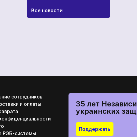
Все новости
ание сотрудников
35 лет Независи
оставки и оплаты
украинских защ
озврата
 конфиденциальности
то
Поддержать
е РЭБ-системы