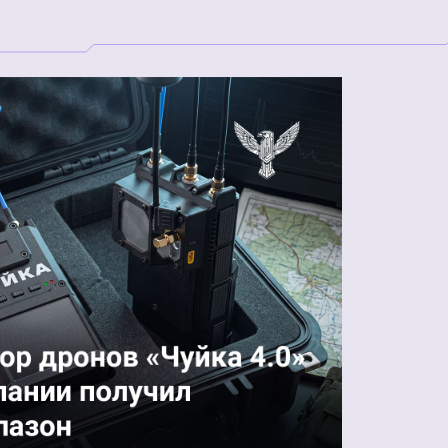
производства
БпАК