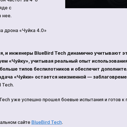
яде с
 нее.
а дрона «Чуйка 4.0»
я, и инженеры BlueBird Tech динамично учитывают 
ем «Чуйку», учитывая реальный опыт использования
больше типов беспилотников и обеспечит дополнит
адача «Чуйки» остается неизменной — заблаговремен
 Tech.
 Tech уже успешно прошел боевые испытания и готов к
иальном сайте
BlueBird Tech
.