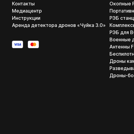
Контакты
Окопные 
Медиацентр
Портатив
Инструкции
РЭБ станц
Аренда детектора дронов «Чуйка 3.0»
Комплекс
РЭБ для 
Военные 
Антенны 
Беспилот
Дроны ка
Разведыв
Дроны-б