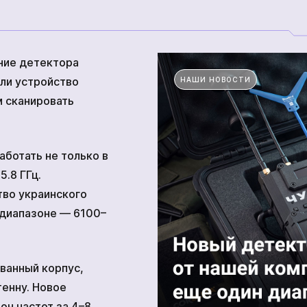
Прочие технические средства
ение детектора
ли устройство
НАШИ НОВОСТИ
 сканировать
тва
Академия
аботать не только в
5.8 ГГц.
во украинского
 диапазоне — 6100–
ванный корпус,
енну. Новое
он частот за 4–8