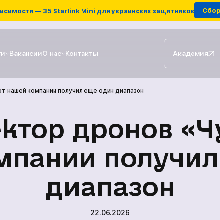
Сбор 
исимости — 35 Starlink Mini для украинских защитников
ги
Вакансии
О нас
Контакты
Академия
от нашей компании получил еще один диапазон
Наземные станции
ретрансляции
ктор дронов «Чу
FPV-дроны
мпании получил
диапазон
Антенны для РЭБ
НИИ
22.06.2026
й
Зарядные станции