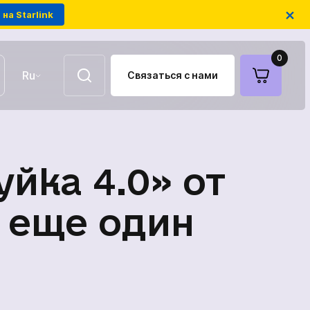
×
на Starlink
0
Ru
Связаться с нами
UA
EN
Воздушные ретрансляторы
йка 4.0» от
FPV-дроны на оптоволокне
 еще один
Антенны для связи
Модули РЭБ украинского