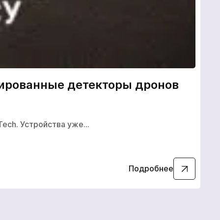
изированные детекторы дронов
В 
Укр
 Tech. Устройства уже…
Подробнее
02.