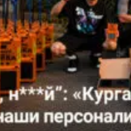
кількох годин
не ждать, вы можете
+380
6
3
Показати
ся с нами, нажав на
номер
 телефона.
Ваша заявка прийнята
Ваш заказ принят