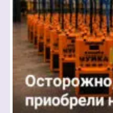
Чтобы 
связать
кнопку