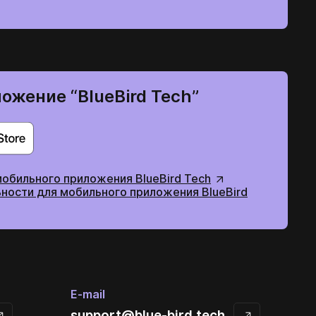
ожение “BlueBird Tech”
мобильного приложения BlueBird Tech
ности для мобильного приложения BlueBird
E-mail
support@blue-bird.tech