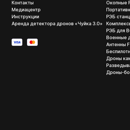
Контакты
Окопные 
Медиацентр
Портатив
Инструкции
РЭБ станц
Аренда детектора дронов «Чуйка 3.0»
Комплекс
РЭБ для 
Военные 
Антенны 
Беспилот
Дроны ка
Разведыв
Дроны-б