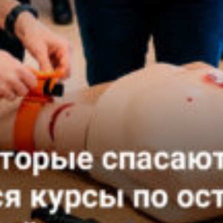
кількох годин
не ждать, вы можете
+380
6
3
Показати
ся с нами, нажав на
номер
 телефона.
Ваша заявка прийнята
Ваш заказ принят