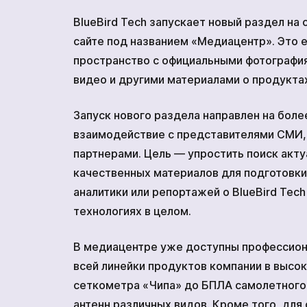
комплекс
ВАКАНСИИ
BlueBird Tech запускает новый раздел на
МЕРЧ КОМПАНИИ
сайте под названием «Медиацентр». Это 
Сеткомет
О НАС
пространство с официальными фотографи
КОНТАКТЫ
видео и другими материалами о продукта
Кодифицированные устройс
Запуск нового раздела направлен на боле
взаимодействие с представителями СМИ,
партнерами. Цель — упростить поиск акту
качественных материалов для подготовки
аналитики или репортажей о BlueBird Tech
технологиях в целом.
В медиацентре уже доступны профессион
всей линейки продуктов компании в высо
сеткометра «Чипа» до БПЛА самолетного
антенн различных видов. Кроме того, для