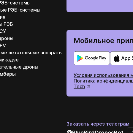
РЭБ-системы
ные РЭБ-системы
ия
ы РЭБ
ВСУ
дроны
Мобильное прил
FPV
ные летательные аппараты
микадзе
ательные дроны
омберы
Условия использования 
Политика конфиденциаль
Tech
Заказать через телеграм
@BlueBirdDronesBot