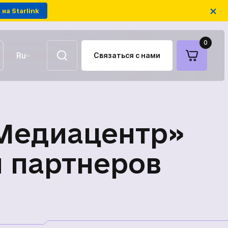
×
на Starlink
0
Ru
Связаться с нами
UA
EN
Воздушные ретрансляторы
«Медиацентр»
FPV-дроны на оптоволокне
 партнеров
Антенны для связи
Модули РЭБ украинского