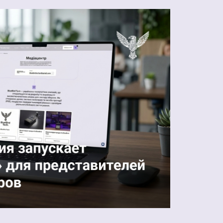
производства
БпАК