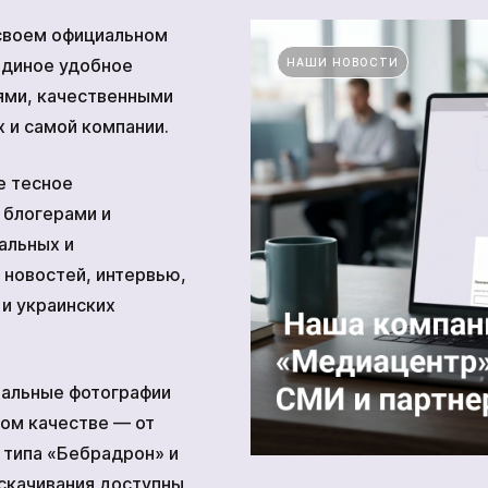
 своем официальном
единое удобное
НАШИ НОВОСТИ
Прочие технические средства
ями, качественными
х и самой компании.
тва
е тесное
 блогерами и
Академия
альных и
 новостей, интервью,
 и украинских
альные фотографии
ком качестве — от
 типа «Бебрадрон» и
 скачивания доступны