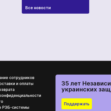
Все новости
ание сотрудников
35 лет Независи
оставки и оплаты
украинских защ
озврата
 конфиденциальности
то
Поддержать
е РЭБ-системы