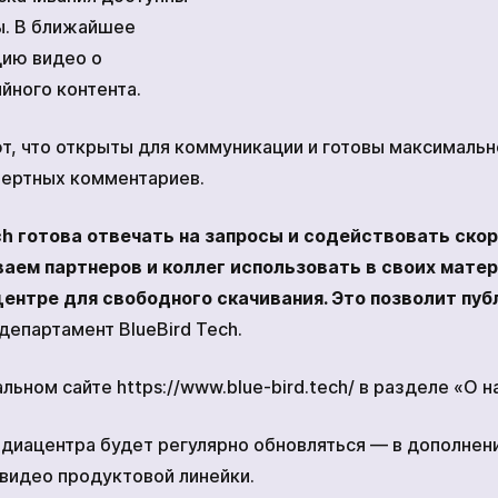
ы. В ближайшее
цию видео о
йного контента.
ют, что открыты для коммуникации и готовы максималь
пертных комментариев.
ch готова отвечать на запросы и содействовать ско
ваем партнеров и коллег использовать в своих мате
ентре для свободного скачивания. Это позволит пу
епартамент BlueBird Tech.
ьном сайте https://www.blue-bird.tech/ в разделе «О н
диацентра будет регулярно обновляться — в дополнени
 видео продуктовой линейки.