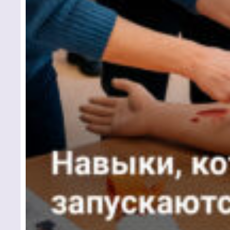
Чтобы 
связать
кнопку