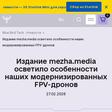
×
Сбор на Starlink
симости — 35 Starlink Mini для украинских защитников
0
Ru
UA
Blue Bird Tech
Новости
EN
Издание mezha.media осветило особенности наших
модернизированных FPV-дронов
Издание mezha.media
осветило особенности
наших модернизированных
FPV-дронов
27.02.2026
ГЛАВНАЯ