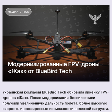
ПРОДУКЦИЯ
УСЛУГИ
МЕДИА О НАС
НОВОСТИ
КОМПАНИИ
ВАКАНСИИ
МЕРЧ
КОМПАНИИ
О НАС
КОНТАКТЫ
Академия
Украинская компания BlueBird Tech обновила линейку FPV-
дронов «Жах». После модернизации беспилотники
получили увеличенную дальность полёта, более высокую
скорость и расширенные возможности полезной нагрузки.