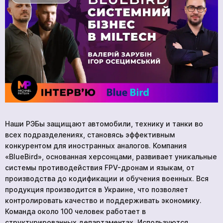
УСЛУГИ
НОВОСТИ
КОМПАНИИ
ВАКАНСИИ
МЕРЧ
КОМПАНИИ
О НАС
КОНТАКТЫ
Наши РЭБы защищают автомобили, технику и танки во
всех подразделениях, становясь эффективным
конкурентом для иностранных аналогов. Компания
«BlueBird», основанная херсонцами, развивает уникальные
Академия
системы противодействия FPV-дронам и языкам, от
производства до кодификации и обучения военных. Вся
продукция производится в Украине, что позволяет
контролировать качество и поддерживать экономику.
Команда около 100 человек работает в
структурированных департаментах. Используются