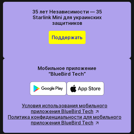
35 лет Независимости — 35
Starlink Mini для украинских
защитников
Поддержать
Ваша заявка прийнята
Ваш заказ принят
*
Ваша заявка принята
Ожидайте звонка. С вами свяжутся наши
Ожидайте звонка. С вами свяжутся наши
специалисты!
специалисты!
Ожидайте звонка. С вами свяжутся наши
специалисты!
Мобильное приложение
Продолжить покупки
На главную
“BlueBird Tech”
Отправить
Условия использования мобильного
приложения BlueBird Tech
Мы в социальних сетях
Политика конфиденциальности для мобильного
приложения BlueBird Tech