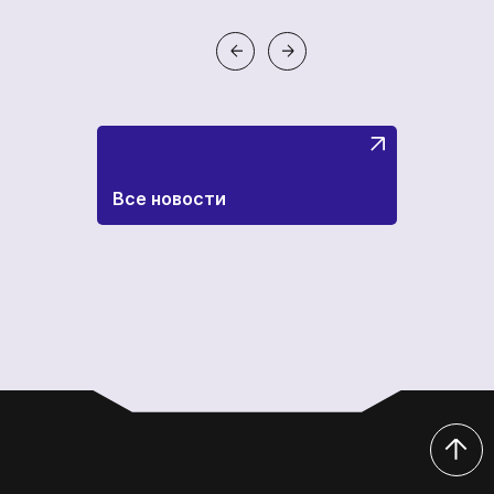
Все новости
кількох
годин
Чтобы не ждать, вы можете связаться с нами, нажав
на кнопку телефона.
+380
6
3
Показати номер