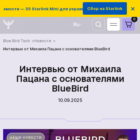
×
Сбор на Starlink
имости — 35 Starlink Mini для украинских защитников
0
Ru
UA
Blue Bird Tech
Новости
EN
Интервью от Михаила Пацана с основателями BlueBird
Интервью от Михаила
Пацана с основателями
BlueBird
10.09.2025
ГЛАВНАЯ
ПРОДУКЦИЯ
НАШИ НОВОСТИ