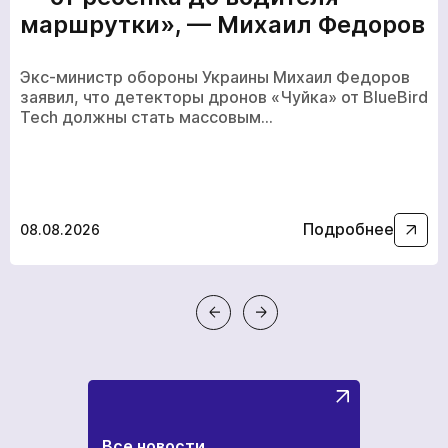
маршрутки», — Михаил Федоров
Экс-министр обороны Украины Михаил Федоров
заявил, что детекторы дронов «Чуйка» от BlueBird
Tech должны стать массовым…
Подробнее
08.08.2026
кількох
годин
Чтобы не ждать, вы можете связаться с нами, нажав
на кнопку телефона.
+380
6
3
Показати номер
Все новости