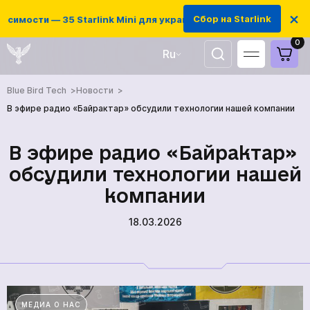
×
Сбор на Starlink
симости — 35 Starlink Mini для украинских защитников
0
Ru
UA
Blue Bird Tech
Новости
EN
В эфире радио «Байрактар» ​​обсудили технологии нашей компании
В эфире радио «Байрактар» ​​
обсудили технологии нашей
компании
18.03.2026
ГЛАВНАЯ
МЕДИА О НАС