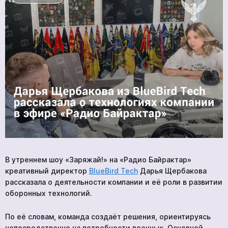
ПРОДУКЦИЯ
УСЛУГИ
НОВОСТИ
КОМПАНИИ
ВАКАНСИИ
МЕРЧ
КОМПАНИИ
О НАС
КОНТАКТЫ
В утреннем шоу «Заряжай!» на «Радио Байрактар»
креативный директор
BlueBird Tech
Дарья Щербакова
рассказала о деятельности компании и её роли в развитии
Академия
оборонных технологий.
По её словам, команда создаёт решения, ориентируясь
непосредственно на потребности военных. Основной