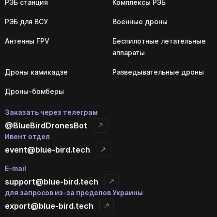
РЭБ станция
Комплексы РЭБ
РЭБ для ВСУ
Военные дроны
Антенны FPV
Беспилотные летательные
аппараты
Дроны камикадзе
Разведывательные дроны
Дроны-бомберы
Заказать через телеграм
@BlueBirdDronesBot
Ивент отдел
event@blue-bird.tech
E-mail
support@blue-bird.tech
для запросов из-за пределов Украины
export@blue-bird.tech