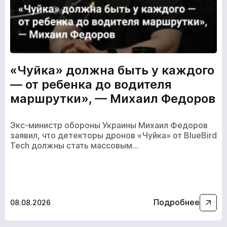
«Чуйка» должна быть у каждого
— от ребенка до водителя
маршрутки», — Михаил Федоров
Экс-министр обороны Украины Михаил Федоров
заявил, что детекторы дронов «Чуйка» от BlueBird
Tech должны стать массовым…
кількох
годин
Чтобы не ждать, вы можете связаться с нами, нажав
на кнопку телефона.
Подробнее
08.08.2026
+380
6
3
Показати номер