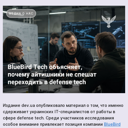
ПРОДУКЦИЯ
МЕДИА О НАС
УСЛУГИ
НОВОСТИ
КОМПАНИИ
ВАКАНСИИ
МЕРЧ
КОМПАНИИ
О НАС
КОНТАКТЫ
Академия
Издание dev.ua опубликовало материал о том, что именно
сдерживает украинских IT-специалистов от работы в
сфере defense tech. Среди участников исследования
особое внимание привлекает позиция компании
BlueBird