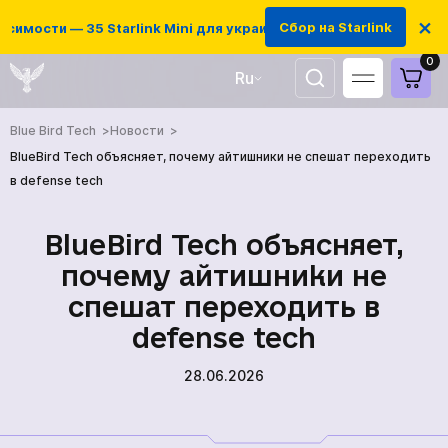
×
Сбор на Starlink
имости — 35 Starlink Mini для украинских защитников
0
Ru
UA
Blue Bird Tech
Новости
EN
BlueBird Tech объясняет, почему айтишники не спешат переходить
в defense tech
BlueBird Tech объясняет,
почему айтишники не
спешат переходить в
defense tech
28.06.2026
ГЛАВНАЯ