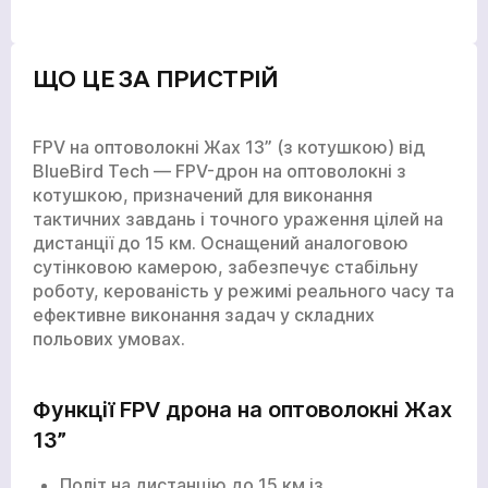
ЩО ЦЕ ЗА ПРИСТРІЙ
FPV на оптоволокні Жах 13” (з котушкою) від
BlueBird Tech — FPV-дрон на оптоволокні з
котушкою, призначений для виконання
тактичних завдань і точного ураження цілей на
дистанції до 15 км. Оснащений аналоговою
сутінковою камерою, забезпечує стабільну
роботу, керованість у режимі реального часу та
ефективне виконання задач у складних
польових умовах.
Функції FPV дрона на оптоволокні Жах
13”
Політ на дистанцію до 15 км із