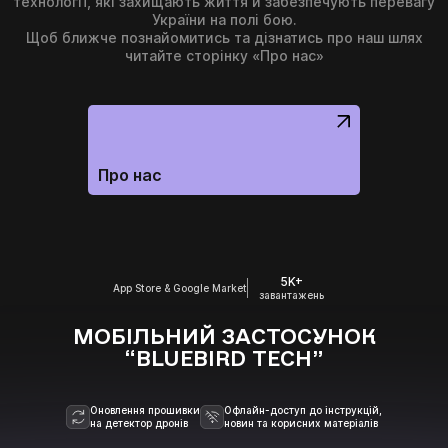
технології, які захищають життя й забезпечують перевагу
України на полі бою.
Щоб ближче познайомитись та дізнатись про наш шлях
читайте сторінку «Про нас»
Про нас
5K+
App Store & Google Market
завантажень
МОБІЛЬНИЙ ЗАСТОСУНОК
“BLUEBIRD TECH”
Оновлення прошивки
Офлайн-доступ до інструкцій,
на детектор дронів
новин та корисних матеріалів
ВАШЕ ЗАМОВЛЕННЯ: