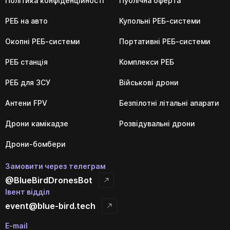
Політика конфіденційності
Публічна оферта
РЕБ на авто
Купольні РЕБ-системи
Окопні РЕБ-системи
Портативні РЕБ-системи
РЕБ станція
Комплекси РЕБ
РЕБ для ЗСУ
Військові дрони
Антени FPV
Безпілотні літальні апарати
Дрони камікадзе
Розвідувальні дрони
Дрони-бомбери
Замовити через телеграм
@BlueBirdDronesBot
Івент відділ
event@blue-bird.tech
E-mail