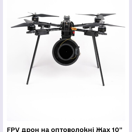
FPV дрон на оптоволокні Жах 10”