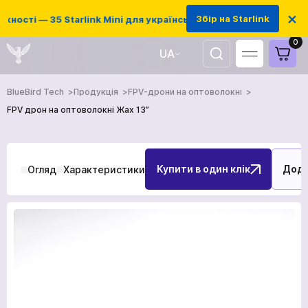
×
Збір на Starlink
сті — 35 Starlink Mini для українських захисників
0
UA
EN
BlueBird Tech
Продукція
FPV-дрони на оптоволокні
FPV дрон на оптоволокні Жах 13”
Купити в один клік
Дода
Огляд
Характеристики