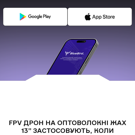
FPV дрон на оптоволокні Жах 13”
ОПЦІЙНО ДОДАНО:
кількох
годин
ЗАПОВНІТЬ ФОРМУ:
Щоб не чекати, ви можете зв'язатися з нами
Отримати ціну без ПДВ
натиснувши на кнопку телефона.
за наявністю сертифіката кінцевого споживача
+380
6
3
Показати номер
FPV ДРОН НА ОПТОВОЛОКНІ ЖАХ
*
13” ЗАСТОСОВУЮТЬ, КОЛИ