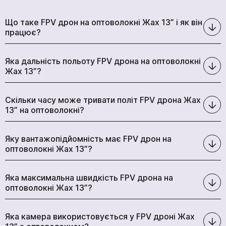
Що таке FPV дрон на оптоволокні Жах 13” і як він
працює?
Яка дальність польоту FPV дрона на оптоволокні
Жах 13”?
Скільки часу може тривати політ FPV дрона Жах
13” на оптоволокні?
Яку вантажопідйомність має FPV дрон на
оптоволокні Жах 13”?
Яка максимальна швидкість FPV дрона на
оптоволокні Жах 13”?
Яка камера використовується у FPV дроні Жах