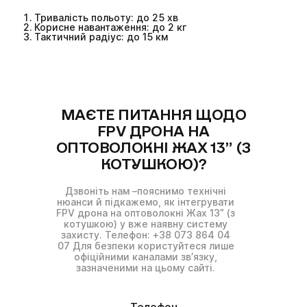
Тривалість польоту: до 25 хв
Корисне навантаження: до 2 кг
Тактичний радіус: до 15 км
МАЄТЕ ПИТАННЯ ЩОДО
FPV ДРОНА НА
ОПТОВОЛОКНІ ЖАХ 13” (З
КОТУШКОЮ)?
Дзвоніть нам –пояснимо технічні
нюанси й підкажемо, як інтегрувати
FPV дрона на оптоволокні Жах 13” (з
котушкою) у вже наявну систему
захисту. Телефон: +38 073 864 04
07 Для безпеки користуйтеся лише
офіційними каналами звʼязку,
зазначеними на цьому сайті.