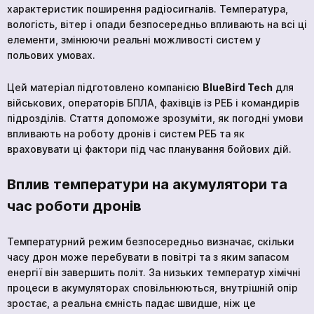
характеристик поширення радіосигналів. Температура,
вологість, вітер і опади безпосередньо впливають на всі ці
Академія
елементи, змінюючи реальні можливості систем у
польових умовах.
Цей матеріал підготовлено компанією
BlueBird Tech
для
військових, операторів БПЛА, фахівців із РЕБ і командирів
підрозділів. Стаття допоможе зрозуміти, як погодні умови
впливають на роботу дронів і систем РЕБ та як
враховувати ці фактори під час планування бойових дій.
Вплив температури на акумулятори та
час роботи дронів
Температурний режим безпосередньо визначає, скільки
часу дрон може перебувати в повітрі та з яким запасом
енергії він завершить політ. За низьких температур хімічні
процеси в акумуляторах сповільнюються, внутрішній опір
зростає, а реальна ємність падає швидше, ніж це