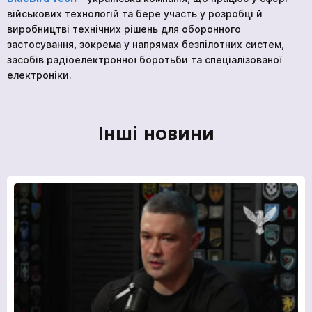
військових технологій та бере участь у розробці й
виробництві технічних рішень для оборонного
застосування, зокрема у напрямах безпілотних систем,
засобів радіоелектронної боротьби та спеціалізованої
*
Ваше замовлення прийнято
Ваша заявка прийнята
електроніки.
Ваша заявка прийнята
Очікуйте на дзвінок. З вами зв’яжуться наші
Очікуйте на дзвінок. З вами зв’яжуться наші
спеціалісти!
спеціалісти!
Очікуйте на дзвінок. З вами зв’яжуться наші
Інші новини
спеціалісти!
Продовжити покупки
На головну
Відправити
Ми в соціальних мережах