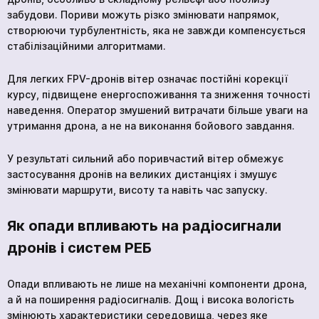
забудови. Пориви можуть різко змінювати напрямок,
створюючи турбулентність, яка не завжди компенсується
стабілізаційними алгоритмами.
Для легких FPV-дронів вітер означає постійні корекції
курсу, підвищене енергоспоживання та зниження точності
наведення. Оператор змушений витрачати більше уваги на
утримання дрона, а не на виконання бойового завдання.
У результаті сильний або поривчастий вітер обмежує
застосування дронів на великих дистанціях і змушує
змінювати маршрути, висоту та навіть час запуску.
Як опади впливають на радіосигнали
дронів і систем РЕБ
Опади впливають не лише на механічні компоненти дрона,
а й на поширення радіосигналів. Дощ і висока вологість
змінюють характеристики середовища, через яке