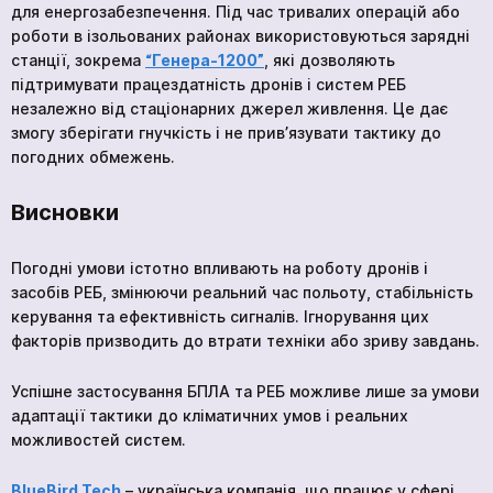
для енергозабезпечення. Під час тривалих операцій або
роботи в ізольованих районах використовуються зарядні
станції, зокрема
“Генера-1200”
, які дозволяють
підтримувати працездатність дронів і систем РЕБ
незалежно від стаціонарних джерел живлення. Це дає
змогу зберігати гнучкість і не прив’язувати тактику до
погодних обмежень.
Висновки
Погодні умови істотно впливають на роботу дронів і
засобів РЕБ, змінюючи реальний час польоту, стабільність
керування та ефективність сигналів. Ігнорування цих
кількох
факторів призводить до втрати техніки або зриву завдань.
годин
Щоб не чекати, ви можете зв'язатися з нами
Успішне застосування БПЛА та РЕБ можливе лише за умови
натиснувши на кнопку телефона.
адаптації тактики до кліматичних умов і реальних
можливостей систем.
+380
6
3
Показати номер
BlueBird Tech
– українська компанія, що працює у сфері