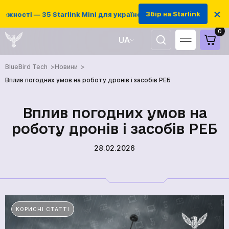
×
Збір на Starlink
ності — 35 Starlink Mini для українських захисників
0
UA
EN
BlueBird Tech
Новини
Вплив погодних умов на роботу дронів і засобів РЕБ
Вплив погодних умов на
роботу дронів і засобів РЕБ
28.02.2026
КОРИСНІ СТАТТІ