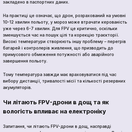
закладено в паспортних даних.
На практиці це означає, що дрон, розрахований на умовні
10-12 хвилин польоту, у мороз може втрачати керованість
уже через 6-7 хвилин. Для FPV це критично, оскільки
зменшується час на пошук цілі та корекцію траєкторії.
Високі температури створюють іншу проблему – перегрів
батарей і контролерів живлення, що призводить до
примусового обмеження потужності або аварійного
завершення польоту.
Тому температура завжди має враховуватися під час
вибору дистанції, тривалості місії та кількості резервних
акумуляторів.
Чи літають FPV-дрони в дощ та як
вологість впливає на електроніку
Запитання, чи літають FPV-дрони в дощ, насправді