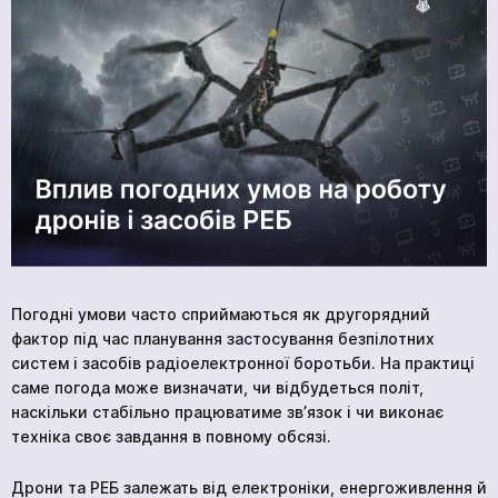
ГОЛОВНА
ПРОДУКЦІЯ
ПОСЛУГИ
ВАКАНСІЇ
НОВИНИ
КОМПАНІЇ
МЕДІАЦЕНТР
Погодні умови часто сприймаються як другорядний
ПРО НАС
фактор під час планування застосування безпілотних
систем і засобів радіоелектронної боротьби. На практиці
МЕРЧ КОМПАНІЇ
саме погода може визначати, чи відбудеться політ,
ВІДГУКИ
наскільки стабільно працюватиме зв’язок і чи виконає
техніка своє завдання в повному обсязі.
КОНТАКТИ
Дрони та РЕБ залежать від електроніки, енергоживлення й