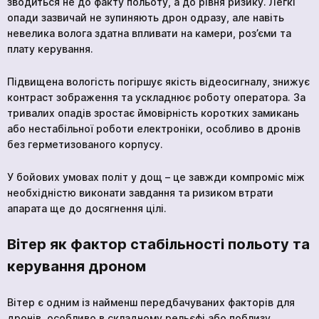
зводиться не до факту польоту, а до рівня ризику. Легкі
опади зазвичай не зупиняють дрон одразу, але навіть
невелика волога здатна впливати на камери, роз’єми та
плату керування.
Підвищена вологість погіршує якість відеосигналу, знижує
контраст зображення та ускладнює роботу оператора. За
тривалих опадів зростає ймовірність коротких замикань
або нестабільної роботи електроніки, особливо в дронів
без герметизованого корпусу.
У бойових умовах політ у дощ – це завжди компроміс між
необхідністю виконати завдання та ризиком втрати
апарата ще до досягнення цілі.
Вітер як фактор стабільності польоту та
керування дроном
Вітер є одним із найменш передбачуваних факторів для
дронів, особливо в складному рельєфі або поблизу