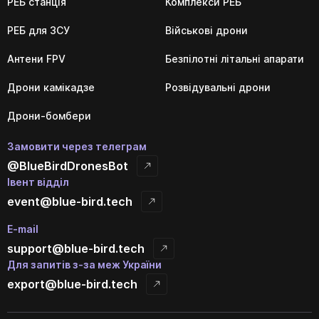
РЕБ станція
Комплекси РЕБ
РЕБ для ЗСУ
Військові дрони
Антени FPV
Безпілотні літальні апарати
Дрони камікадзе
Розвідувальні дрони
Дрони-бомбери
Замовити через телеграм
@BlueBirdDronesBot
Івент відділ
event@blue-bird.tech
E-mail
support@blue-bird.tech
Для запитів з-за меж України
export@blue-bird.tech