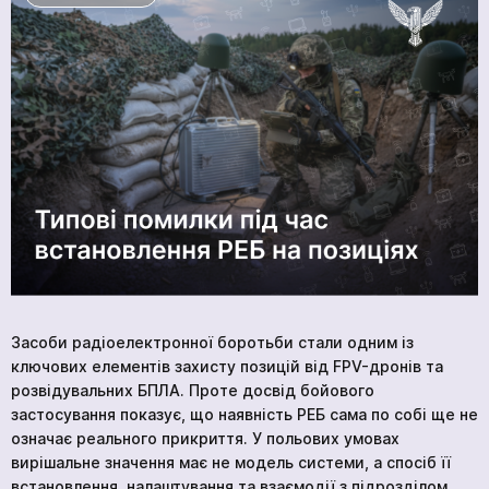
ГОЛОВНА
ПРОДУКЦІЯ
ПОСЛУГИ
ВАКАНСІЇ
НОВИНИ
КОМПАНІЇ
МЕДІАЦЕНТР
ПРО НАС
Засоби радіоелектронної боротьби стали одним із
МЕРЧ КОМПАНІЇ
ключових елементів захисту позицій від FPV-дронів та
розвідувальних БПЛА. Проте досвід бойового
ВІДГУКИ
застосування показує, що наявність РЕБ сама по собі ще не
КОНТАКТИ
означає реального прикриття. У польових умовах
вирішальне значення має не модель системи, а спосіб її
встановлення, налаштування та взаємодії з підрозділом.