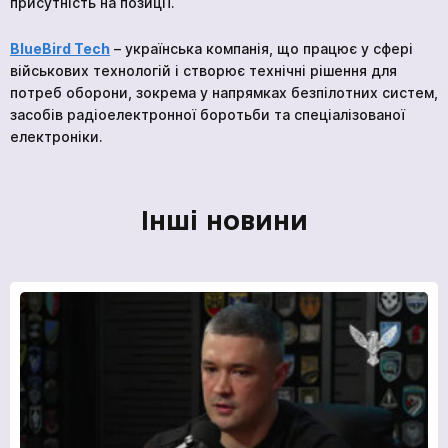
присутність на позиції.
BlueBird Tech
– українська компанія, що працює у сфері
військових технологій і створює технічні рішення для
потреб оборони, зокрема у напрямках безпілотних систем,
засобів радіоелектронної боротьби та спеціалізованої
*
Ваше замовлення прийнято
Ваша заявка прийнята
електроніки.
Ваша заявка прийнята
Очікуйте на дзвінок. З вами зв’яжуться наші
Очікуйте на дзвінок. З вами зв’яжуться наші
спеціалісти!
спеціалісти!
Очікуйте на дзвінок. З вами зв’яжуться наші
спеціалісти!
Інші новини
Продовжити покупки
На головну
Відправити
Ми в соціальних мережах