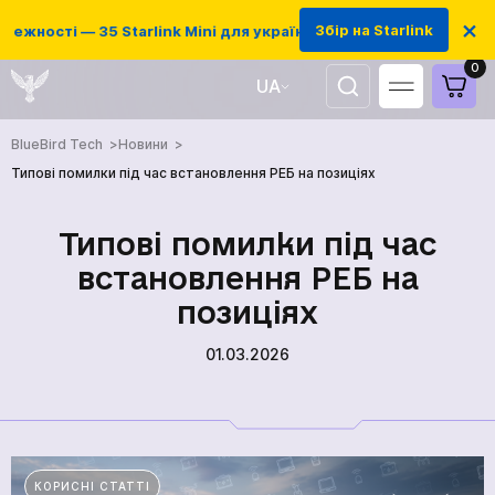
×
Збір на Starlink
ежності — 35 Starlink Mini для українських захисників
0
UA
EN
BlueBird Tech
Новини
Типові помилки під час встановлення РЕБ на позиціях
Типові помилки під час
встановлення РЕБ на
позиціях
01.03.2026
КОРИСНІ СТАТТІ