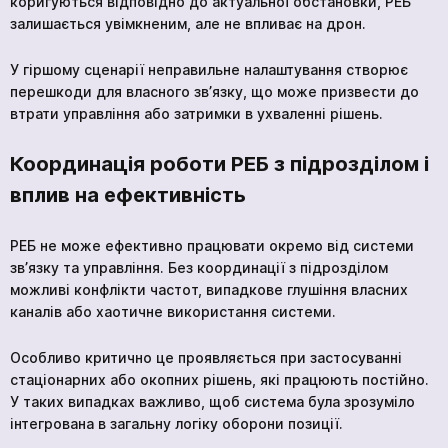
коригуються відповідно до актуальної обстановки, РЕБ
залишається увімкненим, але не впливає на дрон.
У гіршому сценарії неправильне налаштування створює
перешкоди для власного зв’язку, що може призвести до
втрати управління або затримки в ухваленні рішень.
Координація роботи РЕБ з підрозділом і
вплив на ефективність
РЕБ не може ефективно працювати окремо від системи
зв’язку та управління. Без координації з підрозділом
можливі конфлікти частот, випадкове глушіння власних
каналів або хаотичне використання системи.
Особливо критично це проявляється при застосуванні
стаціонарних або окопних рішень, які працюють постійно.
У таких випадках важливо, щоб система була зрозуміло
інтегрована в загальну логіку оборони позиції.