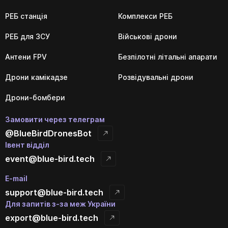
РЕБ станція
Комплекси РЕБ
РЕБ для ЗСУ
Військові дрони
Антени FPV
Безпілотні літальні апарати
Дрони камікадзе
Розвідувальні дрони
Дрони-бомбери
Замовити через телеграм
@BlueBirdDronesBot
Івент відділ
event@blue-bird.tech
E-mail
support@blue-bird.tech
Для запитів з-за меж України
export@blue-bird.tech