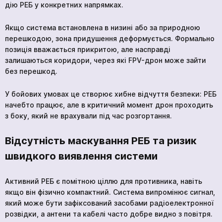
дію РЕБ у конкретних напрямках.
Якщо система встановлена в низині або за природною
перешкодою, зона придушення деформується. Формально
позиція вважається прикритою, але насправді
залишаються коридори, через які FPV-дрон може зайти
без перешкод.
У бойових умовах це створює хибне відчуття безпеки: РЕБ
начебто працює, але в критичний момент дрон проходить
з боку, який не врахували під час розгортання.
Відсутність маскування РЕБ та ризик
швидкого виявлення системи
Активний РЕБ є помітною ціллю для противника, навіть
якщо він фізично компактний. Система випромінює сигнал,
який може бути зафіксований засобами радіоелектронної
розвідки, а антени та кабелі часто добре видно з повітря.