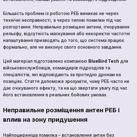
Академія
Більшість проблем із роботою РЕБ виникає не через
технічні несправності, а через типові помилки під час
розгортання. Неправильно розміщені антени, ігнорування
рельєфу, відсутність маскування або некоректні частотні
налаштування призводять до того, що система працює
формально, але не виконує свого основного завдання.
Цей матеріал підготовлено компанією
BlueBird Tech
для
військовослужбовців, командирів підрозділів та
спеціалістів, які відповідають за протидію дронам на
позиціях. Стаття допоможе зрозуміти, чому РЕБ часто не
дає очікуваного ефекту, та на що звертати увагу під час
його встановлення в реальних бойових умовах.
Неправильне розміщення антен РЕБ і
вплив на зону придушення
Найпоширеніша помилка – встановлення антен без