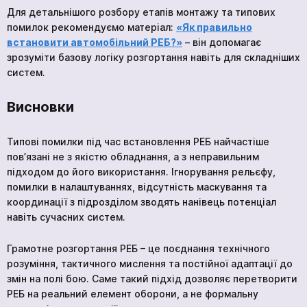
Для детальнішого розбору етапів монтажу та типових
помилок рекомендуємо матеріал:
«Як правильно
встановити автомобільний РЕБ?»
– він допомагає
зрозуміти базову логіку розгортання навіть для складніших
систем.
Висновки
Типові помилки під час встановлення РЕБ найчастіше
пов’язані не з якістю обладнання, а з неправильним
підходом до його використання. Ігнорування рельєфу,
помилки в налаштуваннях, відсутність маскування та
координації з підрозділом зводять нанівець потенціал
кількох
навіть сучасних систем.
годин
Щоб не чекати, ви можете зв'язатися з нами
Грамотне розгортання РЕБ – це поєднання технічного
натиснувши на кнопку телефона.
розуміння, тактичного мислення та постійної адаптації до
змін на полі бою. Саме такий підхід дозволяє перетворити
+380
6
3
Показати номер
РЕБ на реальний елемент оборони, а не формальну