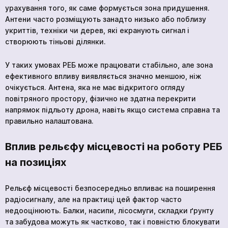
урахування того, як саме формується зона придушення.
Антени часто розміщують занадто низько або поблизу
укриттів, техніки чи дерев, які екранують сигнал і
створюють тіньові ділянки.
У таких умовах РЕБ може працювати стабільно, але зона
ефективного впливу виявляється значно меншою, ніж
очікується. Антена, яка не має відкритого огляду
повітряного простору, фізично не здатна перекрити
напрямок підльоту дрона, навіть якщо система справна та
правильно налаштована.
Вплив рельєфу місцевості на роботу РЕБ
на позиціях
Рельєф місцевості безпосередньо впливає на поширення
радіосигналу, але на практиці цей фактор часто
недооцінюють. Балки, насипи, лісосмуги, складки ґрунту
та забудова можуть як частково, так і повністю блокувати