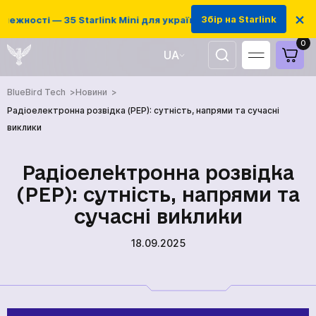
×
Збір на Starlink
ежності — 35 Starlink Mini для українських захисників
0
UA
EN
BlueBird Tech
Новини
Радіоелектронна розвідка (РЕР): сутність, напрями та сучасні
виклики
Радіоелектронна розвідка
(РЕР): сутність, напрями та
сучасні виклики
18.09.2025