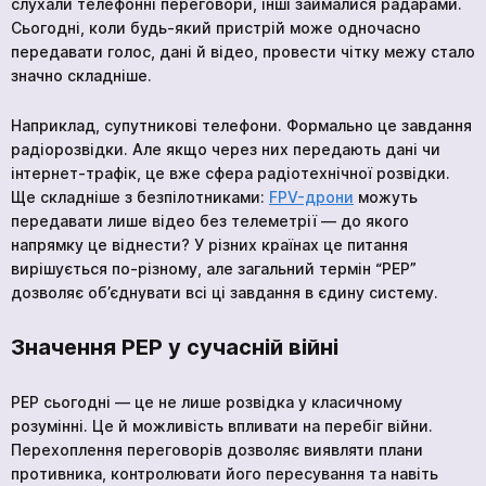
слухали телефонні переговори, інші займалися радарами.
Сьогодні, коли будь-який пристрій може одночасно
передавати голос, дані й відео, провести чітку межу стало
значно складніше.
Наприклад, супутникові телефони. Формально це завдання
радіорозвідки. Але якщо через них передають дані чи
інтернет-трафік, це вже сфера радіотехнічної розвідки.
Ще складніше з безпілотниками:
FPV-дрони
можуть
передавати лише відео без телеметрії — до якого
напрямку це віднести? У різних країнах це питання
вирішується по-різному, але загальний термін “РЕР”
дозволяє об’єднувати всі ці завдання в єдину систему.
Значення РЕР у сучасній війні
РЕР сьогодні — це не лише розвідка у класичному
розумінні. Це й можливість впливати на перебіг війни.
Перехоплення переговорів дозволяє виявляти плани
противника, контролювати його пересування та навіть