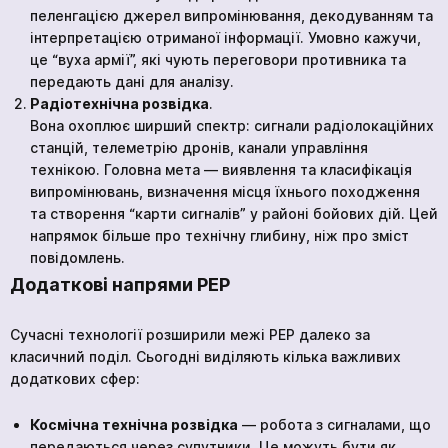
пеленгацією джерел випромінювання, декодуванням та
інтерпретацією отриманої інформації. Умовно кажучи,
це “вуха армії”, які чують переговори противника та
передають дані для аналізу.
Радіотехнічна розвідка
.
Вона охоплює ширший спектр: сигнали радіолокаційних
станцій, телеметрію дронів, канали управління
технікою. Головна мета — виявлення та класифікація
випромінювань, визначення місця їхнього походження
та створення “карти сигналів” у районі бойових дій. Цей
напрямок більше про технічну глибину, ніж про зміст
повідомлень.
Додаткові напрями РЕР
Сучасні технології розширили межі РЕР далеко за
класичний поділ. Сьогодні виділяють кілька важливих
додаткових сфер:
Космічна технічна розвідка
— робота з сигналами, що
передаються через супутники. Це можуть бути як