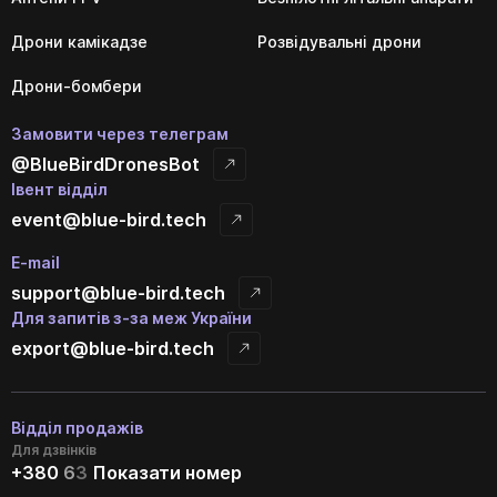
Дрони камікадзе
Розвідувальні дрони
Дрони-бомбери
Замовити через телеграм
@BlueBirdDronesBot
Івент відділ
event@blue-bird.tech
E-mail
support@blue-bird.tech
Для запитів з-за меж України
export@blue-bird.tech
Відділ продажів
Для дзвінків
+380
6
3
Показати номер