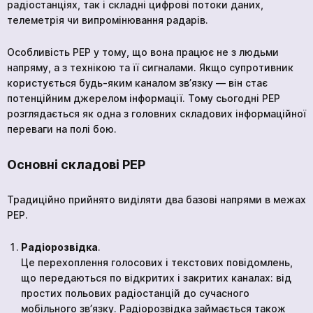
радіостанціях, так і складні цифрові потоки даних,
телеметрія чи випромінювання радарів.
Особливість РЕР у тому, що вона працює не з людьми
напряму, а з технікою та її сигналами. Якщо супротивник
користується будь-яким каналом зв’язку — він стає
потенційним джерелом інформації. Тому сьогодні РЕР
розглядається як одна з головних складових інформаційної
переваги на полі бою.
Основні складові РЕР
Традиційно прийнято виділяти два базові напрями в межах
РЕР.
Радіорозвідка
.
Це перехоплення голосових і текстових повідомлень,
що передаються по відкритих і закритих каналах: від
простих польових радіостанцій до сучасного
мобільного зв’язку. Радіорозвідка займається також