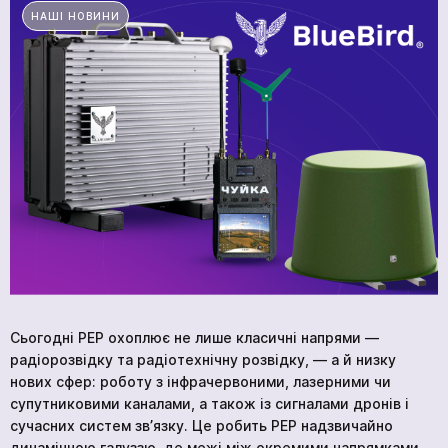
НАШІ НОВИНИ
ГОЛОВНА
ПРОДУКЦІЯ
ПОСЛУГИ
ВАКАНСІЇ
НОВИНИ
КОМПАНІЇ
МЕДІАЦЕНТР
ПРО НАС
Сьогодні РЕР охоплює не лише класичні напрями —
МЕРЧ КОМПАНІЇ
радіорозвідку та радіотехнічну розвідку, — а й низку
нових сфер: роботу з інфрачервоними, лазерними чи
ВІДГУКИ
супутниковими каналами, а також із сигналами дронів і
КОНТАКТИ
сучасних систем зв’язку. Це робить РЕР надзвичайно
динамічною галуззю, де межі між окремими напрямками