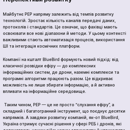
кількох
годин
Майбутнє РЕР напряму залежить від темпів розвитку
технологій. Зростає кількість каналів передачі даних,
Щоб не чекати, ви можете зв'язатися з нами
протоколів і стандартів. Це означає, що фахівці мають
натиснувши на кнопку телефона.
освоювати все нові діапазони й методи. У цьому контексті
важливими стають автоматизація процесів, використання
+380
6
3
Показати номер
ШІ та інтеграція космічних платформ.
Компанії на кшталт BlueBird формують новий підхід: від
класичної розвідки ефіру — до комплексних
інформаційних систем, де дрони, наземні комплекси та
програмні алгоритми працюють разом. Це відкриває
*
Ваше замовлення прийнято
Ваша заявка прийнята
можливість не лише збирати інформацію, а й активно
впливати на інформаційне середовище.
Ваша заявка прийнята
Очікуйте на дзвінок. З вами зв’яжуться наші
Очікуйте на дзвінок. З вами зв’яжуться наші
спеціалісти!
спеціалісти!
Очікуйте на дзвінок. З вами зв’яжуться наші
Таким чином, РЕР — це не просто “слухання ефіру”, а
спеціалісти!
складний і багатогранний інструмент, що поєднує десятки
Продовжити покупки
На головну
напрямків. А завдяки розвитку компаній, як-от BlueBird,
Україна отримує сучасні рішення у сфері РЕБ і дронів, які
Відправити