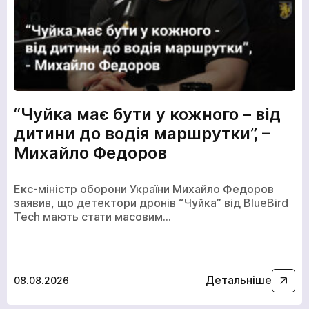
“Чуйка має бути у кожного – від
дитини до водія маршрутки”, –
Михайло Федоров
Екс-міністр оборони України Михайло Федоров
заявив, що детектори дронів “Чуйка” від BlueBird
кількох
Tech мають стати масовим…
годин
Щоб не чекати, ви можете зв'язатися з нами
натиснувши на кнопку телефона.
Детальніше
08.08.2026
+380
6
3
Показати номер