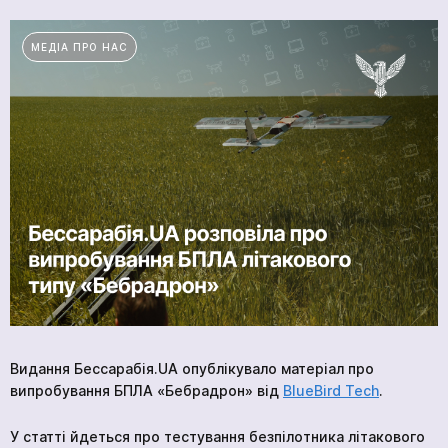
ПРОДУКЦІЯ
МЕДІА ПРО НАС
ПОСЛУГИ
ВАКАНСІЇ
НОВИНИ
КОМПАНІЇ
МЕДІАЦЕНТР
ПРО НАС
МЕРЧ КОМПАНІЇ
ВІДГУКИ
КОНТАКТИ
Видання Бессарабія.UA опублікувало матеріал про
випробування БПЛА «Бебрадрон» від
BlueBird Tech
.
Академія
У статті йдеться про тестування безпілотника літакового