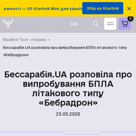
×
Збір на Starlink
ежності — 35 Starlink Mini для українських захисників
0
UA
EN
BlueBird Tech
Новини
Бессарабія.UA розповіла про випробування БПЛА літакового типу
«Бебрадрон»
Бессарабія.UA розповіла про
випробування БПЛА
літакового типу
«Бебрадрон»
25.05.2026
ГОЛОВНА