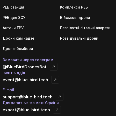
РЕБ станція
Комплекси РЕБ
РЕБ для ЗСУ
Військові дрони
Антени FPV
Безпілотні літальні апарати
Дрони камікадзе
Розвідувальні дрони
Дрони-бомбери
Замовити через телеграм
@BlueBirdDronesBot
Івент відділ
event@blue-bird.tech
E-mail
support@blue-bird.tech
Для запитів з-за меж України
export@blue-bird.tech