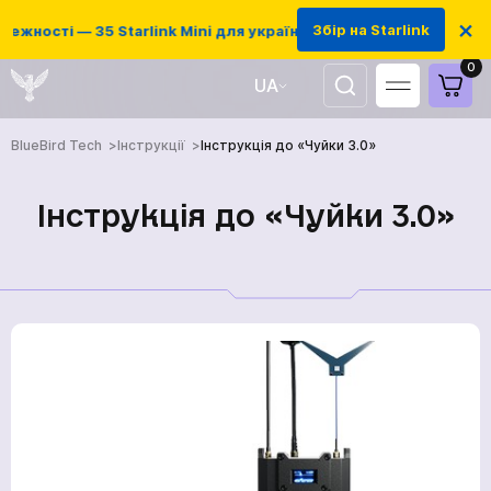
×
Збір на Starlink
ежності — 35 Starlink Mini для українських захисників
0
UA
EN
BlueBird Tech
Інструкції
Інструкція до «Чуйки 3.0»
Інструкція до «Чуйки 3.0»