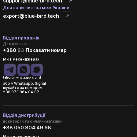
support@blue-bird.tech
Для запитів з-за меж України
export@blue-bird.tech
Відділ продажів
Для дзвінків
+380
6
3
Показати номер
Ми в месенджерах
telegram
whatsapp
signal
або у Whatsapp, Signal
шукайте за номером
+38 073 864 04 07
Відділ дистрибуції
воєнторги та онлайн-магазини
+38 050 804 49 68
Ми в месенджерах