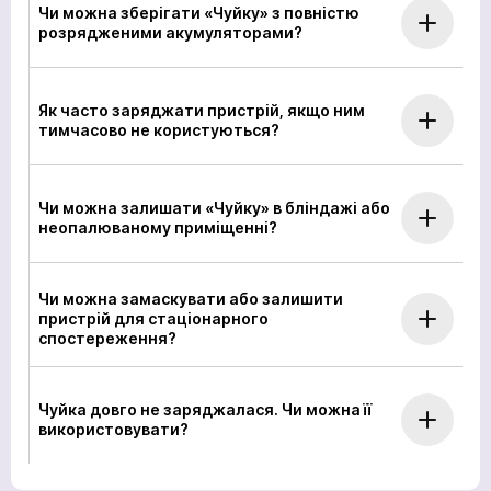
Чи можна зберігати «Чуйку» з повністю
розрядженими акумуляторами?
Як часто заряджати пристрій, якщо ним
тимчасово не користуються?
кількох
годин
Щоб не чекати, ви можете зв'язатися з нами
Чи можна залишати «Чуйку» в бліндажі або
натиснувши на кнопку телефона.
неопалюваному приміщенні?
+380
6
3
Показати номер
Чи можна замаскувати або залишити
пристрій для стаціонарного
спостереження?
Чуйка довго не заряджалася. Чи можна її
*
Ваше замовлення прийнято
Ваша заявка прийнята
використовувати?
Ваша заявка прийнята
Очікуйте на дзвінок. З вами зв’яжуться наші
Очікуйте на дзвінок. З вами зв’яжуться наші
спеціалісти!
спеціалісти!
Очікуйте на дзвінок. З вами зв’яжуться наші