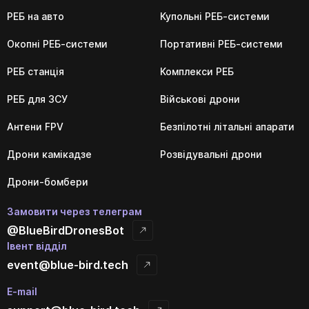
РЕБ на авто
Купольні РЕБ-системи
Окопні РЕБ-системи
Портативні РЕБ-системи
РЕБ станція
Комплекси РЕБ
РЕБ для ЗСУ
Військові дрони
Антени FPV
Безпілотні літальні апарати
Дрони камікадзе
Розвідувальні дрони
Дрони-бомбери
Замовити через телеграм
@BlueBirdDronesBot
Івент відділ
event@blue-bird.tech
E-mail