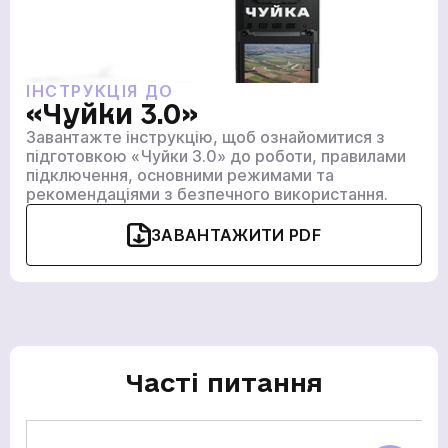
ГОЛОВНА
ПРОДУКЦІЯ
ПОСЛУГИ
ІНСТРУКЦІЯ ДО
«Чуйки 3.0»
ВАКАНСІЇ
Завантажте інструкцію, щоб ознайомитися з
НОВИНИ
підготовкою «Чуйки 3.0» до роботи, правилами
підключення, основними режимами та
КОМПАНІЇ
рекомендаціями з безпечного використання.
МЕДІАЦЕНТР
ЗАВАНТАЖИТИ PDF
ПРО НАС
МЕРЧ КОМПАНІЇ
ВІДГУКИ
КОНТАКТИ
Часті питання
Академія