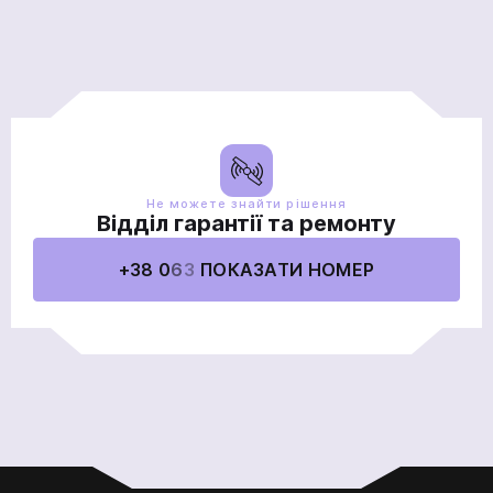
спеціалісти!
Продовжити покупки
На головну
Відправити
Ми в соціальних мережах
Не можете знайти рішення
Відділ гарантії та ремонту
+38 0
6
3
ПОКАЗАТИ НОМЕР