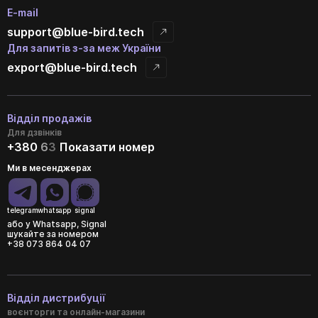
E-mail
support@blue-bird.tech
Для запитів з-за меж України
export@blue-bird.tech
Відділ продажів
Для дзвінків
+380
6
3
Показати номер
Ми в месенджерах
telegram
whatsapp
signal
або у Whatsapp, Signal
шукайте за номером
+38 073 864 04 07
Відділ дистрибуції
воєнторги та онлайн-магазини