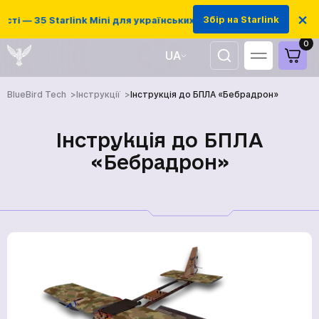
×
Збір на Starlink
і — 35 Starlink Mini для українських захисників
0
UA
EN
BlueBird Tech
Інструкції
Інструкція до БПЛА «Бебрадрон»
Інструкція до БПЛА
«Бебрадрон»