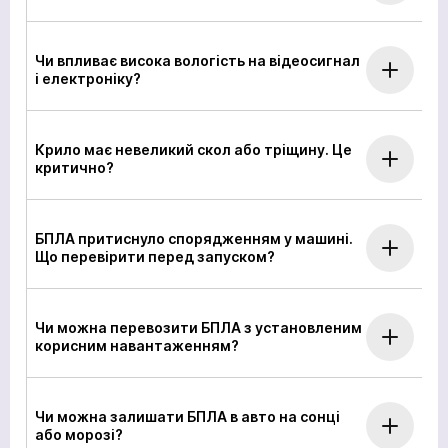
спеціалісти!
спеціалісти!
Очікуйте на дзвінок. З вами зв’яжуться наші
спеціалісти!
Чи впливає висока вологість на відеосигнал
Продовжити покупки
На головну
і електроніку?
Відправити
Крило має невеликий скол або тріщину. Це
критично?
Ми в соціальних мережах
БПЛА притиснуло спорядженням у машині.
Що перевірити перед запуском?
Чи можна перевозити БПЛА з установленим
корисним навантаженням?
Чи можна залишати БПЛА в авто на сонці
або морозі?