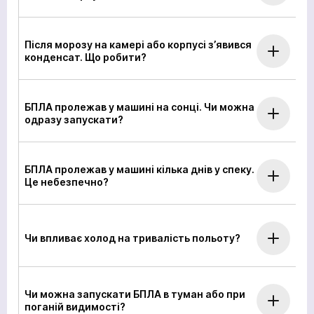
Після морозу на камері або корпусі з’явився
конденсат. Що робити?
кількох
БПЛА пролежав у машині на сонці. Чи можна
годин
одразу запускати?
Щоб не чекати, ви можете зв'язатися з нами
натиснувши на кнопку телефона.
БПЛА пролежав у машині кілька днів у спеку.
+380
6
3
Показати номер
Це небезпечно?
Чи впливає холод на тривалість польоту?
*
Ваше замовлення прийнято
Ваша заявка прийнята
Чи можна запускати БПЛА в туман або при
Ваша заявка прийнята
поганій видимості?
Очікуйте на дзвінок. З вами зв’яжуться наші
Очікуйте на дзвінок. З вами зв’яжуться наші