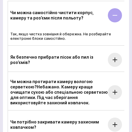
Академія
Чи можна самостійно чистити корпус,
камеру та роз’єми після польоту?
Так, якщо чистка зовнішня й обережна. Не розбирайте
електронні блоки самостійно.
Як безпечно прибрати пісок або пил із
роз’ємів?
Чи можна протирати камеру вологою
серветкою?Небажано. Камеру краще
очищати сухою або спеціальною серветкою
для оптики. Під час зберігання
використовуйте захисний ковпачок.
Чи потрібно закривати камеру захисним
ковпачком?