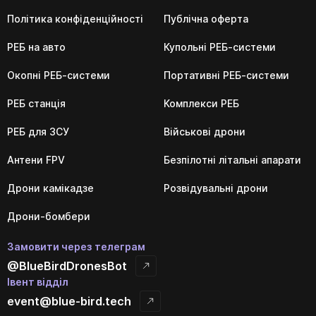
Політика конфіденційності
Публічна оферта
РЕБ на авто
Купольні РЕБ-системи
Окопні РЕБ-системи
Портативні РЕБ-системи
РЕБ станція
Комплекси РЕБ
РЕБ для ЗСУ
Військові дрони
Антени FPV
Безпілотні літальні апарати
Дрони камікадзе
Розвідувальні дрони
Дрони-бомбери
Замовити через телеграм
@BlueBirdDronesBot
Івент відділ
event@blue-bird.tech