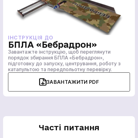
ГОЛОВНА
ПРОДУКЦІЯ
ІНСТРУКЦІЯ ДО
ПОСЛУГИ
БПЛА «Бебрадрон»
ВАКАНСІЇ
Завантажте інструкцію, щоб переглянути
порядок збирання БПЛА «Бебрадрон»,
НОВИНИ
підготовку до запуску, центрування, роботу з
КОМПАНІЇ
катапультою та передпольотну перевірку.
МЕДІАЦЕНТР
ЗАВАНТАЖИТИ PDF
ПРО НАС
МЕРЧ КОМПАНІЇ
ВІДГУКИ
КОНТАКТИ
Часті питання