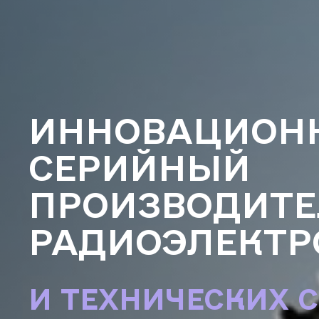
ИННОВАЦИОН
СЕРИЙНЫЙ
Чтобы 
ПРОИЗВОДИТЕ
связать
кнопку
РАДИОЭЛЕКТР
+
И ТЕХНИЧЕСКИХ 