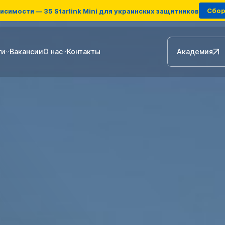
Сбор 
исимости — 35 Starlink Mini для украинских защитников
ги
Вакансии
О нас
Контакты
Академия
Наземные станции
ретрансляции
FPV-дроны
ini для
Антенны для РЭБ
краину
льной связью для
й
НИИ
Зарядные станции