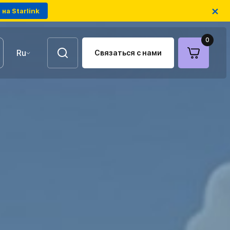
×
на Starlink
0
Ru
Связаться с нами
UA
EN
Воздушные ретрансляторы
FPV-дроны на оптоволокне
Антенны для связи
Модули РЭБ украинского
производства