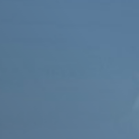
Прочие технические средства
тва
Академия