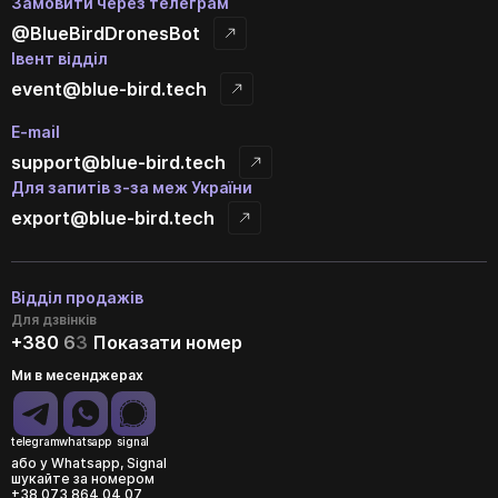
Замовити через телеграм
@BlueBirdDronesBot
Івент відділ
event@blue-bird.tech
E-mail
support@blue-bird.tech
Для запитів з-за меж України
export@blue-bird.tech
Відділ продажів
Для дзвінків
+380
6
3
Показати номер
Ми в месенджерах
telegram
whatsapp
signal
або у Whatsapp, Signal
шукайте за номером
+38 073 864 04 07