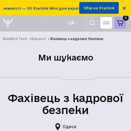
×
Збір на Starlink
ежності — 35 Starlink Mini для українських захисників
0
UA
EN
BlueBird Tech
Вакансії
Фахівець з кадрової безпеки
Ми шукаємо
Фахівець з кадрової
безпеки
Одеса