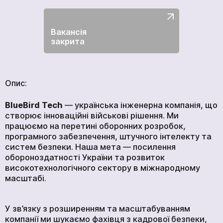
ГОЛОВНА
ПРОДУКЦІЯ
Вакансія
закрита
ПОСЛУГИ
ВАКАНСІЇ
НОВИНИ
Опис:
КОМПАНІЇ
BlueBird Tech
— українська інженерна компанія, що
МЕДІАЦЕНТР
створює інноваційні військові рішення. Ми
ПРО НАС
працюємо на перетині оборонних розробок,
програмного забезпечення, штучного інтелекту та
МЕРЧ КОМПАНІЇ
систем безпеки. Наша мета — посилення
ВІДГУКИ
обороноздатності України та розвиток
високотехнологічного сектору в міжнародному
КОНТАКТИ
масштабі.
У зв’язку з розширенням та масштабуванням
Академія
компанії ми шукаємо фахівця з кадрової безпеки,