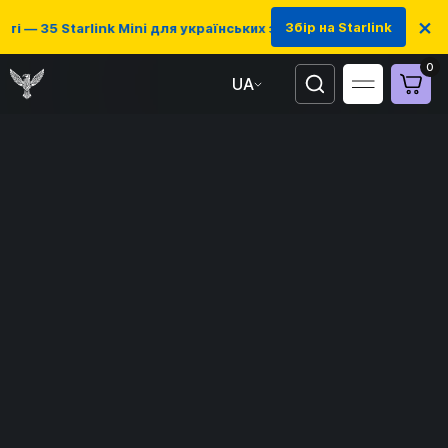
×
Збір на Starlink
— 35 Starlink Mini для українських захисників
0
UA
EN