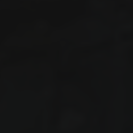
кількох
годин
Щоб не чекати, ви можете зв'язатися з нами
натиснувши на кнопку телефона.
+380
6
3
Показати номер
+380